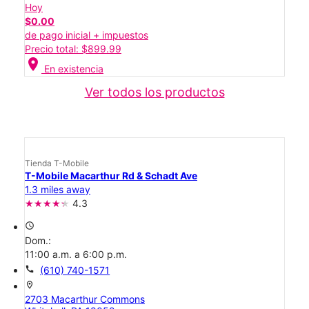
Hoy
$0.00
de pago inicial + impuestos
Precio total: $899.99
location_on
En existencia
Ver todos los productos
Tienda T-Mobile
T-Mobile Macarthur Rd & Schadt Ave
1.3 miles away
4.3
access_time
Dom.:
11:00 a.m. a 6:00 p.m.
call
(610) 740-1571
location_on
2703 Macarthur Commons