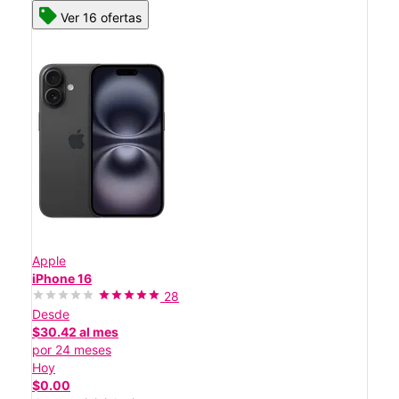
Ver 16 ofertas
Apple
iPhone 16
28
Desde
$30.42 al mes
por 24 meses
Hoy
$0.00