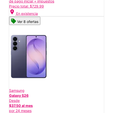
de pago inicial + impuestos
Precio total: $729.99
location_on
En existencia
Ver 8 ofertas
Samsung
Galaxy S26
Desde
$37.50 al mes
por 24 meses