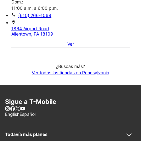
Dom.:
11:00 a.m. a 6:00 p.m.
call
(610) 266-1069
location_on
1864 Airport Road
Allentown, PA 18109
Ver
¿Buscas más?
Ver todas las tiendas en Pennsylvania