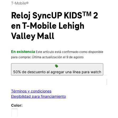
Vie.:
10:00 a.m. a 9:00 p.m.
T-Mobile®
Sáb.:
10:00 a.m. a 9:00 p.m.
location_on
Reloj SyncUP KIDSᵀᴹ 2
250 Lehigh Valley Mall # 105 Whitehall, PA 18052
en T-Mobile
Lehigh
Valley Mall
En existencia
Este artículo está confirmado como disponible
para comprar. Última actualización el 9 de agosto
sell
50% de descuento al agregar una línea para watch
Términos y condiciones
Elegibilidad para financiamiento
Color: