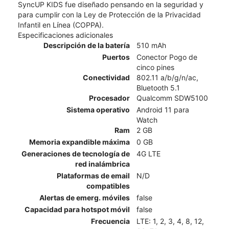
SyncUP KIDS fue diseñado pensando en la seguridad y
para cumplir con la Ley de Protección de la Privacidad
Infantil en Línea (COPPA).
Especificaciones adicionales
Descripción de la batería
510 mAh
Puertos
Conector Pogo de
cinco pines
Conectividad
802.11 a/b/g/n/ac,
Bluetooth 5.1
Procesador
Qualcomm SDW5100
Sistema operativo
Android 11 para
Watch
Ram
2 GB
Memoria expandible máxima
0 GB
Generaciones de tecnología de
4G LTE
red inalámbrica
Plataformas de email
N/D
compatibles
Alertas de emerg. móviles
false
Capacidad para hotspot móvil
false
Frecuencia
LTE: 1, 2, 3, 4, 8, 12,