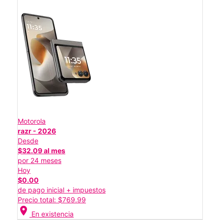
Motorola
razr - 2026
Desde
$32.09 al mes
por 24 meses
Hoy
$0.00
de pago inicial + impuestos
Precio total: $769.99
location_on
En existencia