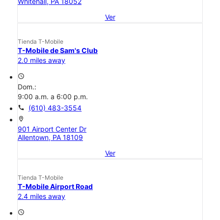
Whitehall, PA 18052
Ver
Tienda T-Mobile
T-Mobile de Sam's Club
2.0 miles away
access_time
Dom.:
9:00 a.m. a 6:00 p.m.
call
(610) 483-3554
location_on
901 Airport Center Dr
Allentown, PA 18109
Ver
Tienda T-Mobile
T-Mobile Airport Road
2.4 miles away
access_time