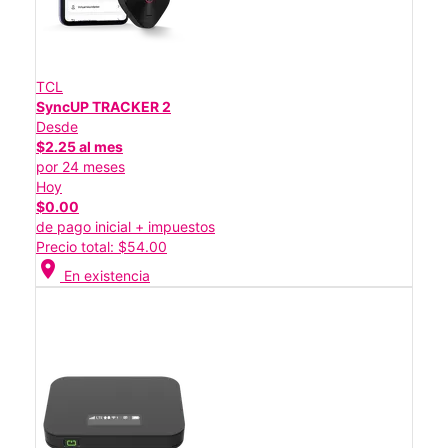
TCL
SyncUP TRACKER 2
Desde
$2.25 al mes
por 24 meses
Hoy
$0.00
de pago inicial + impuestos
Precio total: $54.00
location_on
En existencia