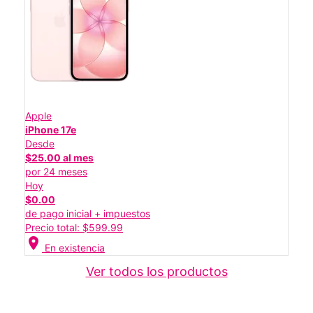
Apple
iPhone 17e
Desde
$25.00 al mes
por 24 meses
Hoy
$0.00
de pago inicial + impuestos
Precio total: $599.99
location_on
En existencia
Ver todos los productos