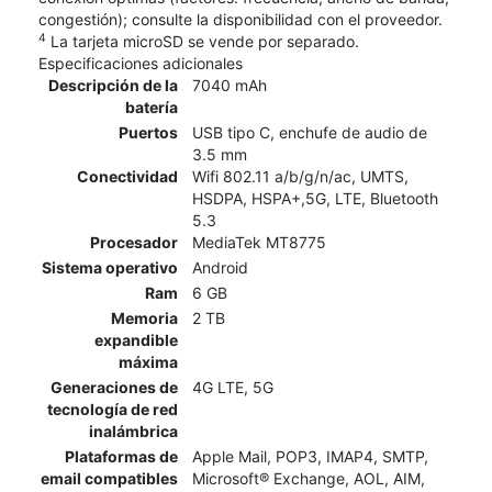
congestión); consulte la disponibilidad con el proveedor.
4
La tarjeta microSD se vende por separado.
Especificaciones adicionales
Descripción de la
7040 mAh
batería
Puertos
USB tipo C, enchufe de audio de
3.5 mm
Conectividad
Wifi 802.11 a/b/g/n/ac, UMTS,
HSDPA, HSPA+,5G, LTE, Bluetooth
5.3
Procesador
MediaTek MT8775
Sistema operativo
Android
Ram
6 GB
Memoria
2 TB
expandible
máxima
Generaciones de
4G LTE, 5G
tecnología de red
inalámbrica
Plataformas de
Apple Mail, POP3, IMAP4, SMTP,
email compatibles
Microsoft® Exchange, AOL, AIM,