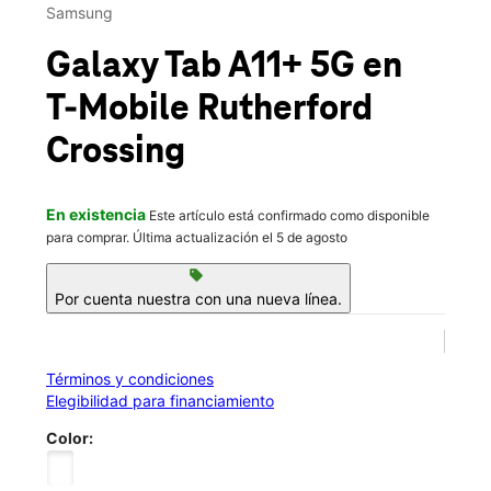
Vie.:
10:00 a.m. a 8:00 p.m.
Samsung
Sáb.:
10:00 a.m. a 8:00 p.m.
location_on
Galaxy Tab A11+ 5G
en
139 Market St Winchester, VA 22603
T-Mobile
Rutherford
Crossing
En existencia
Este artículo está confirmado como disponible
para comprar. Última actualización el 5 de agosto
sell
Por cuenta nuestra con una nueva línea.
Términos y condiciones
Elegibilidad para financiamiento
Color: