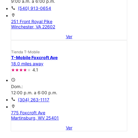
9:00 a.m. a 6:00 p.m.
call
(540) 913-0654
location_on
251 Front Royal Pike
Winchester, VA 22602
Ver
Tienda T-Mobile
T-Mobile Foxcroft Ave
18.0 miles away
4.1
access_time
Dom.:
12:00 p.m. a 6:00 p.m.
call
(304) 263-1117
location_on
775 Foxcroft Ave
Martinsburg, WV 25401
Ver