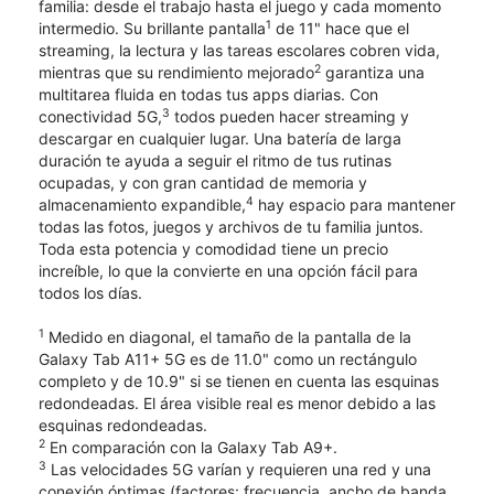
familia: desde el trabajo hasta el juego y cada momento
1
intermedio. Su brillante pantalla
de 11" hace que el
streaming, la lectura y las tareas escolares cobren vida,
2
mientras que su rendimiento mejorado
garantiza una
multitarea fluida en todas tus apps diarias. Con
3
conectividad 5G,
todos pueden hacer streaming y
descargar en cualquier lugar. Una batería de larga
duración te ayuda a seguir el ritmo de tus rutinas
ocupadas, y con gran cantidad de memoria y
4
almacenamiento expandible,
hay espacio para mantener
todas las fotos, juegos y archivos de tu familia juntos.
Toda esta potencia y comodidad tiene un precio
increíble, lo que la convierte en una opción fácil para
todos los días.
1
Medido en diagonal, el tamaño de la pantalla de la
Galaxy Tab A11+ 5G es de 11.0" como un rectángulo
completo y de 10.9" si se tienen en cuenta las esquinas
redondeadas. El área visible real es menor debido a las
esquinas redondeadas.
2
En comparación con la Galaxy Tab A9+.
3
Las velocidades 5G varían y requieren una red y una
conexión óptimas (factores: frecuencia, ancho de banda,