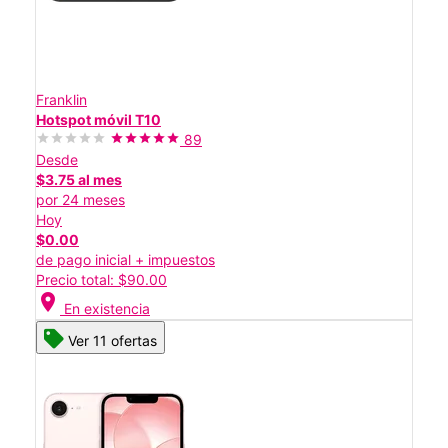
Franklin
Hotspot móvil T10
89
Desde
$3.75 al mes
por 24 meses
Hoy
$0.00
de pago inicial + impuestos
Precio total: $90.00
location_on
En existencia
Ver 11 ofertas