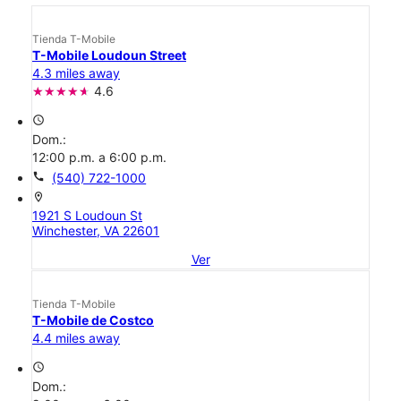
Tienda T-Mobile
T-Mobile Loudoun Street
4.3 miles away
4.6
access_time
Dom.:
12:00 p.m. a 6:00 p.m.
call
(540) 722-1000
location_on
1921 S Loudoun St
Winchester, VA 22601
Ver
Tienda T-Mobile
T-Mobile de Costco
4.4 miles away
access_time
Dom.: