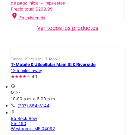
de pago inicial + impuestos
Precio total: $299.99
location_on
En existencia
Ver todos los productos
Tienda UScellular + T-Mobile
T-Mobile & UScellular Main St & Riverside
12.5 miles away
4.1
access_time
Mié.:
10:00 a.m. a 6:00 p.m.
call
(207) 854-3144
location_on
95 Rock Row
Ste 190
Westbrook, ME 04092