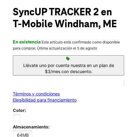
Mar.:
10:00 a.m. a 8:00 p.m.
location_on
SyncUP TRACKER 2
en
795 Roosevelt Trail 24 Windham, ME 04062
T-Mobile
Windham, ME
En existencia
Este artículo está confirmado como disponible
para comprar. Última actualización el 5 de agosto
sell
Llévate uno por cuenta nuestra en un plan de
$3/mes con descuento.
Términos y condiciones
Elegibilidad para financiamiento
Color:
Almacenamiento:
64MB