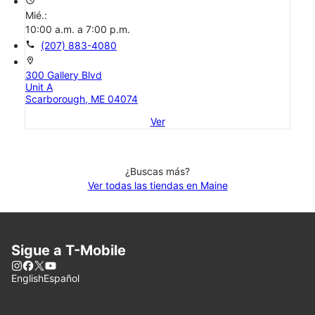
Mié.:
10:00 a.m. a 7:00 p.m.
call
(207) 883-4080
location_on
300 Gallery Blvd
Unit A
Scarborough, ME 04074
Ver
¿Buscas más?
Ver todas las tiendas en Maine