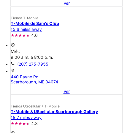
Ver
Tienda T-Mobile
T-Mobile de Sam's Club
15.6 miles away
4.6
access_time
Mié.:
9:00 a.m. a 8:00 p.m.
call
(207) 275-7955
location_on
440 Payne Rd
Scarborough, ME 04074
Ver
Tienda UScellular + T-Mobile
T-Mobile & UScellular Scarborough Gallery
15.7 miles away
4.3
access_time