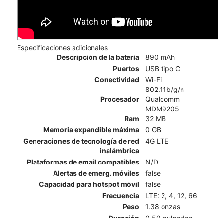
Especificaciones adicionales
Descripción de la batería
890 mAh
Puertos
USB tipo C
Conectividad
Wi-Fi
802.11b/g/n
Procesador
Qualcomm
MDM9205
Ram
32 MB
Memoria expandible máxima
0 GB
Generaciones de tecnología de red
4G LTE
inalámbrica
Plataformas de email compatibles
N/D
Alertas de emerg. móviles
false
Capacidad para hotspot móvil
false
Frecuencia
LTE: 2, 4, 12, 66
Peso
1.38 onzas
Duración
0.59 pulgadas