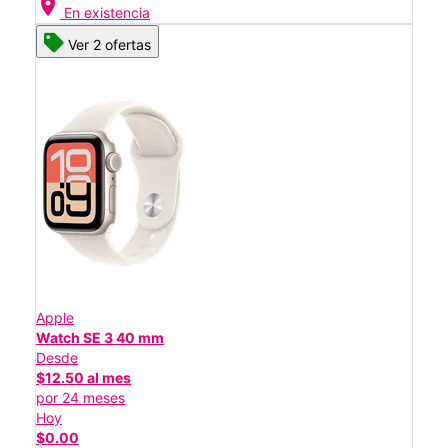
location_on
En existencia
Ver 2 ofertas
Apple
Watch SE 3 40 mm
Desde
$12.50 al mes
por 24 meses
Hoy
$0.00