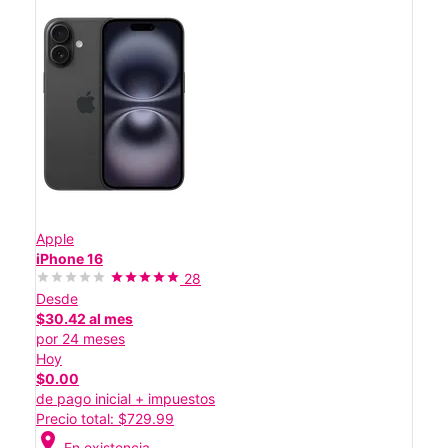
Apple
iPhone 16
28
Desde
$30.42 al mes
por 24 meses
Hoy
$0.00
de pago inicial + impuestos
Precio total: $729.99
location_on
En existencia