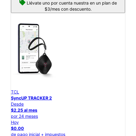
Llévate uno por cuenta nuestra en un plan de
$3/mes con descuento.
TCL
SyncUP TRACKER 2
Desde
$2.25 al mes
por 24 meses
Hoy
$0.00
de pago inicial + impuestos