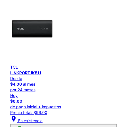
TCL
LINKPORT IK511
Desde
$4.00 al mes
por 24 meses
Hoy
$0.00
de pago inicial + impuestos
Precio total: $96.00
location_on
En existencia