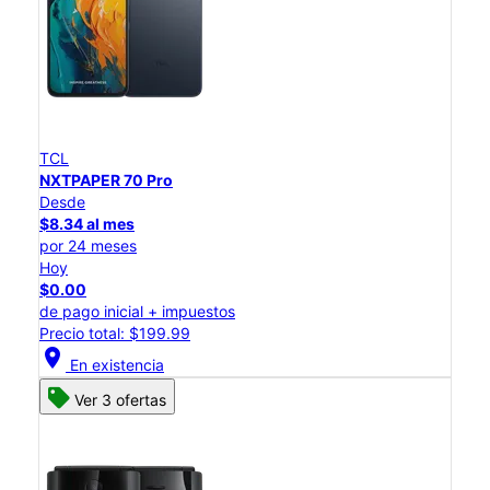
TCL
NXTPAPER 70 Pro
Desde
$8.34 al mes
por 24 meses
Hoy
$0.00
de pago inicial + impuestos
Precio total: $199.99
location_on
En existencia
Ver 3 ofertas