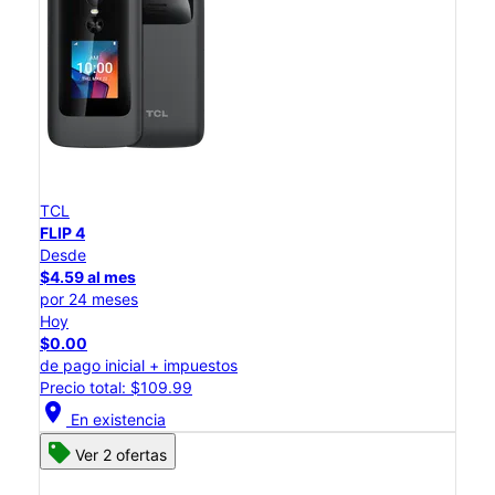
TCL
FLIP 4
Desde
$4.59 al mes
por 24 meses
Hoy
$0.00
de pago inicial + impuestos
Precio total: $109.99
location_on
En existencia
Ver 2 ofertas