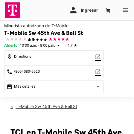
Minorista autorizado de T-Mobile
T-Mobile Sw 45th Ave & Bell St
★★★★★
4.7
Abierto
:
10:00 a.m. - 8:00 p.m.
4.7
★
arrow_drop_down
location_on
open_in_new
Directions
call
open_in_new
(806) 680-5520
storefront
arrow_drop_down
Más detalles
Abrir
access_time
Jue.:
10:00 a.m. a 8:00 p.m.
T-Mobile Sw 45th Ave & Bell St
Vie.:
10:00 a.m. a 8:00 p.m.
Sáb.:
10:00 a.m. a 8:00 p.m.
Dom.:
12:00 p.m. a 6:00 p.m.
Lun.:
10:00 a.m. a 8:00 p.m.
TCL
en T-Mobile
Sw 45th Ave