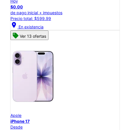
Hoy
$0.00
de pago inicial + impuestos
Precio total: $599.99
location_on
En existencia
Ver 13 ofertas
Apple
iPhone 17
Desde