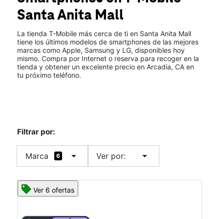
Lun.:
10:00 a.m. a 9:00 p.m.
Santa Anita Mall
Mar.:
10:00 a.m. a 9:00 p.m.
location_on
400 S Baldwin Ave Suite 249-u Arcadia, CA 91007
La tienda T-Mobile más cerca de ti en Santa Anita Mall
tiene los últimos modelos de smartphones de las mejores
marcas como Apple, Samsung y LG, disponibles hoy
mismo. Compra por Internet o reserva para recoger en la
tienda y obtener un excelente precio en Arcadia, CA en
tu próximo teléfono.
Filtrar por:
arrow_drop_down
arrow_drop_down
Marca
Ver por:
6
Ver 6 ofertas