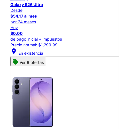
Galaxy S26 Ultra
Desde
$54.17 al mes
por 24 meses
Hoy
$0.00
de pago inicial + impuestos
Precio normal: $1,299.99
location_on
En existencia
Ver 8 ofertas