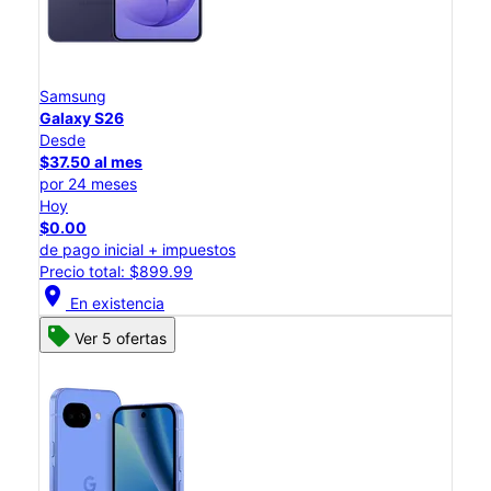
Samsung
Galaxy S26
Desde
$37.50 al mes
por 24 meses
Hoy
$0.00
de pago inicial + impuestos
Precio total: $899.99
location_on
En existencia
Ver 5 ofertas