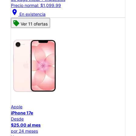
Precio normal: $1,099.99
location_on
En existencia
Ver 11 ofertas
Apple
iPhone 17e
Desde
$25.00 al mes
por 24 meses