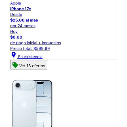
Apple
iPhone 17e
Desde
$25.00 al mes
por 24 meses
Hoy
$0.00
de pago inicial + impuestos
Precio total: $599.99
location_on
En existencia
Ver 13 ofertas