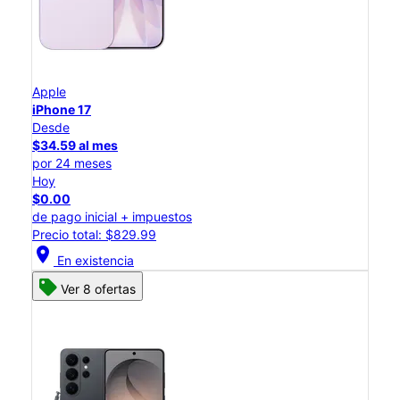
Apple
iPhone 17
Desde
$34.59 al mes
por 24 meses
Hoy
$0.00
de pago inicial + impuestos
Precio total: $829.99
location_on
En existencia
Ver 8 ofertas