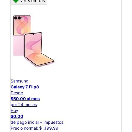
Ver 8 ofertas
Samsung
Galaxy Z Flip8
Desde
$50.00 al mes
por 24 meses
Hoy
$0.00
de pago inicial + impuestos
Precio normal: $1,199.99