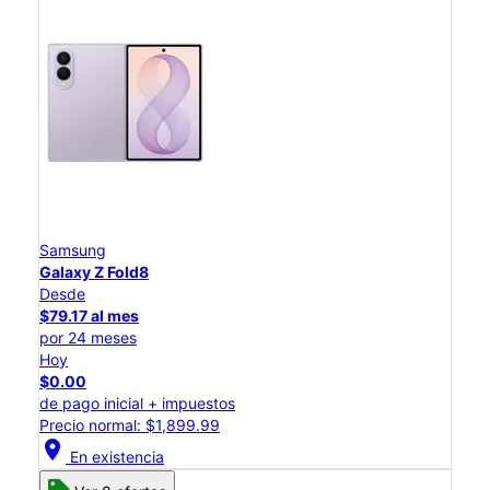
Samsung
Galaxy Z Fold8
Desde
$79.17 al mes
por 24 meses
Hoy
$0.00
de pago inicial + impuestos
Precio normal: $1,899.99
location_on
En existencia