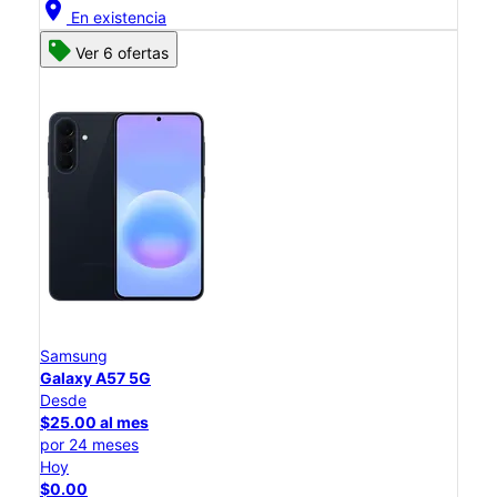
location_on
En existencia
Ver 6 ofertas
Samsung
Galaxy A57 5G
Desde
$25.00 al mes
por 24 meses
Hoy
$0.00