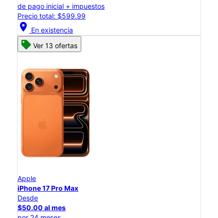
de pago inicial + impuestos
Precio total: $599.99
location_on
En existencia
Ver 13 ofertas
Apple
iPhone 17 Pro Max
Desde
$50.00 al mes
por 24 meses