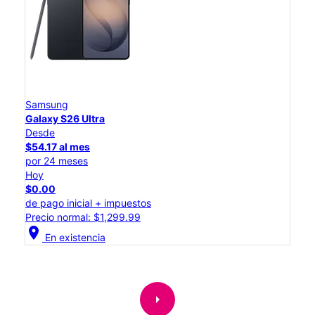
Samsung
Galaxy S26 Ultra
Desde
$54.17 al mes
por 24 meses
Hoy
$0.00
de pago inicial + impuestos
Precio normal: $1,299.99
location_on
En existencia
arrow_right