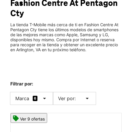
Fashion Centre At Pentagon
Mié.:
10:00 a.m. a 9:00 p.m.
location_on
Cty
1100 S Hayes St Ste W07 Arlington, VA 22202
La tienda T-Mobile más cerca de ti en Fashion Centre At
Pentagon Cty tiene los últimos modelos de smartphones
de las mejores marcas como Apple, Samsung y LG,
disponibles hoy mismo. Compra por Internet o reserva
para recoger en la tienda y obtener un excelente precio
en Arlington, VA en tu próximo teléfono.
Filtrar por:
arrow_drop_down
arrow_drop_down
Marca
Ver por:
6
Ver 9 ofertas