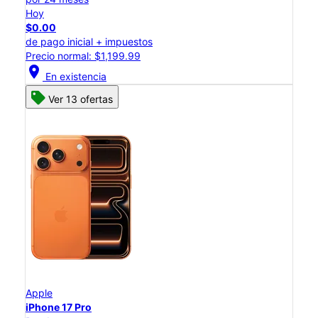
Hoy
$0.00
de pago inicial + impuestos
Precio normal: $1,199.99
location_on
En existencia
Ver 13 ofertas
Apple
iPhone 17 Pro