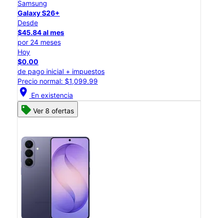
Samsung
Galaxy S26+
Desde
$45.84 al mes
por 24 meses
Hoy
$0.00
de pago inicial + impuestos
Precio normal: $1,099.99
location_on
En existencia
Ver 8 ofertas