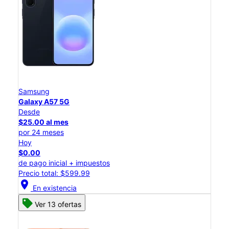
Samsung
Galaxy A57 5G
Desde
$25.00 al mes
por 24 meses
Hoy
$0.00
de pago inicial + impuestos
Precio total: $599.99
location_on
En existencia
Ver 13 ofertas