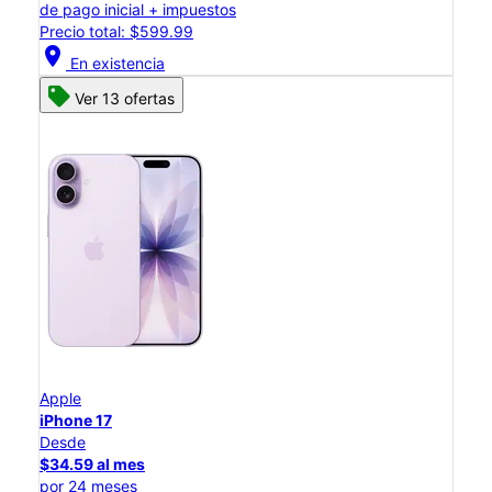
de pago inicial + impuestos
Precio total: $599.99
location_on
En existencia
Ver 13 ofertas
Apple
iPhone 17
Desde
$34.59 al mes
por 24 meses