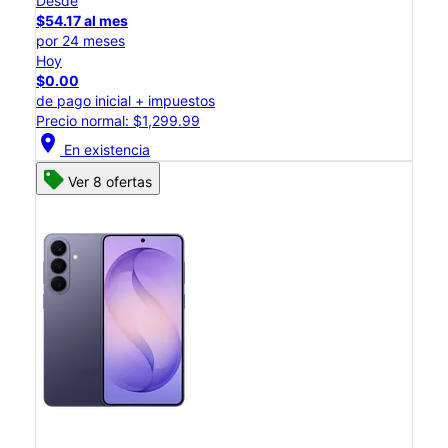
Desde
$54.17 al mes
por 24 meses
Hoy
$0.00
de pago inicial + impuestos
Precio normal: $1,299.99
location_on
En existencia
Ver 8 ofertas