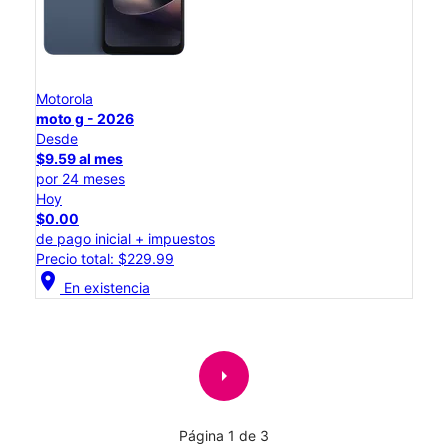
Motorola
moto g - 2026
Desde
$9.59 al mes
por 24 meses
Hoy
$0.00
de pago inicial + impuestos
Precio total: $229.99
location_on
En existencia
arrow_right
Página 1 de 3