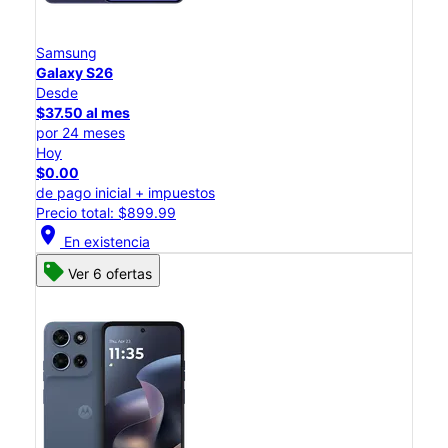
Samsung
Galaxy S26
Desde
$37.50 al mes
por 24 meses
Hoy
$0.00
de pago inicial + impuestos
Precio total: $899.99
location_on
En existencia
Ver 6 ofertas