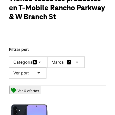
Mar.:
10:00 a.m. a 8:00 p.m.
en T-Mobile
Rancho Parkway
Mié.:
10:00 a.m. a 8:00 p.m.
location_on
& W Branch St
920 Rancho Parkway Ste G-1 Arroyo Grande, CA 93420
Filtrar por:
arrow_drop_down
arrow_drop_down
Categoría
Marca
4
7
arrow_drop_down
Ver por:
Ver 6 ofertas