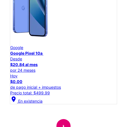
Google
Google Pixel 10a
Desde
$20.84 al mes
por 24 meses
Hoy
$0.00
de pago inicial + impuestos
Precio total: $499.99
location_on
En existencia
arrow_right