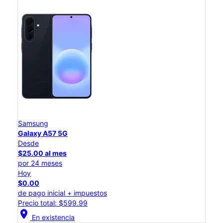
Samsung
Galaxy A57 5G
Desde
$25.00 al mes
por 24 meses
Hoy
$0.00
de pago inicial + impuestos
Precio total: $599.99
location_on
En existencia