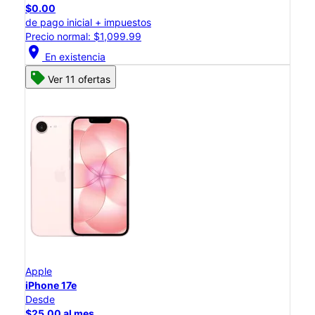
$0.00
de pago inicial + impuestos
Precio normal: $1,099.99
location_on
En existencia
Ver 11 ofertas
Apple
iPhone 17e
Desde
$25.00 al mes