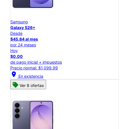
Samsung
Galaxy S26+
Desde
$45.84 al mes
por 24 meses
Hoy
$0.00
de pago inicial + impuestos
Precio normal: $1,099.99
location_on
En existencia
Ver 8 ofertas