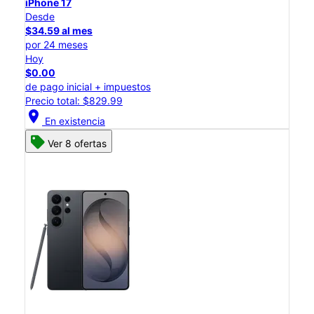
iPhone 17
Desde
$34.59 al mes
por 24 meses
Hoy
$0.00
de pago inicial + impuestos
Precio total: $829.99
location_on
En existencia
Ver 8 ofertas