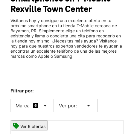
Mar.:
9:00 a.m. a 7:00 p.m.
Rexville Town Center
Mié.:
9:00 a.m. a 7:00 p.m.
location_on
State Rd 167 KM 176 #144 Bayamon, PR 00957
Visítanos hoy y consigue una excelente oferta en tu
próximo smartphone en tu tienda T-Mobile cercana de
Bayamon, PR. Simplemente elige un teléfono en
existencia y llama o concierta una cita para recogerlo en
la tienda hoy mismo. ¿Necesitas más ayuda? Visítanos
hoy para que nuestros expertos vendedores te ayuden a
encontrar un excelente teléfono de una de las mejores
marcas como Apple o Samsung.
Filtrar por:
arrow_drop_down
arrow_drop_down
Marca
Ver por:
6
Ver 6 ofertas