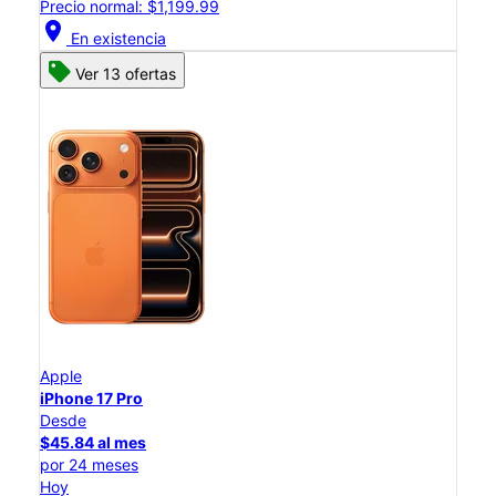
Precio normal: $1,199.99
location_on
En existencia
Ver 13 ofertas
Apple
iPhone 17 Pro
Desde
$45.84 al mes
por 24 meses
Hoy