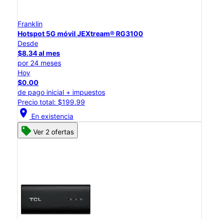
Franklin
Hotspot 5G móvil JEXtream® RG3100
Desde
$8.34 al mes
por 24 meses
Hoy
$0.00
de pago inicial + impuestos
Precio total: $199.99
location_on
En existencia
Ver 2 ofertas