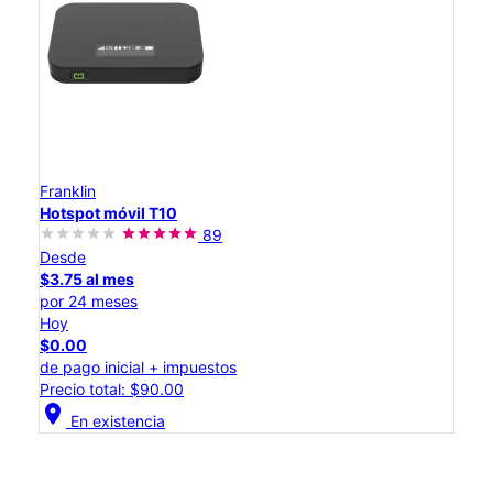
Franklin
Hotspot móvil T10
89
Desde
$3.75 al mes
por 24 meses
Hoy
$0.00
de pago inicial + impuestos
Precio total: $90.00
location_on
En existencia