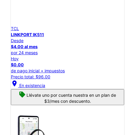
TCL
LINKPORT IK511
Desde
$4.00 al mes
por 24 meses
Hoy
$0.00
de pago inicial + impuestos
Precio total: $96.00
location_on
En existencia
Llévate uno por cuenta nuestra en un plan de
$3/mes con descuento.