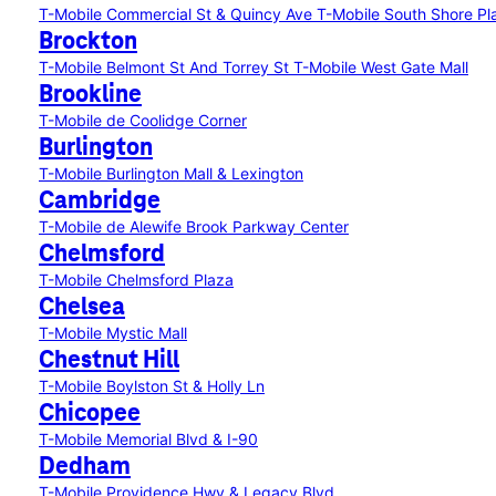
T-Mobile Commercial St & Quincy Ave
T-Mobile South Shore Pl
Brockton
T-Mobile Belmont St And Torrey St
T-Mobile West Gate Mall
Brookline
T-Mobile de Coolidge Corner
Burlington
T-Mobile Burlington Mall & Lexington
Cambridge
T-Mobile de Alewife Brook Parkway Center
Chelmsford
T-Mobile Chelmsford Plaza
Chelsea
T-Mobile Mystic Mall
Chestnut Hill
T-Mobile Boylston St & Holly Ln
Chicopee
T-Mobile Memorial Blvd & I-90
Dedham
T-Mobile Providence Hwy & Legacy Blvd