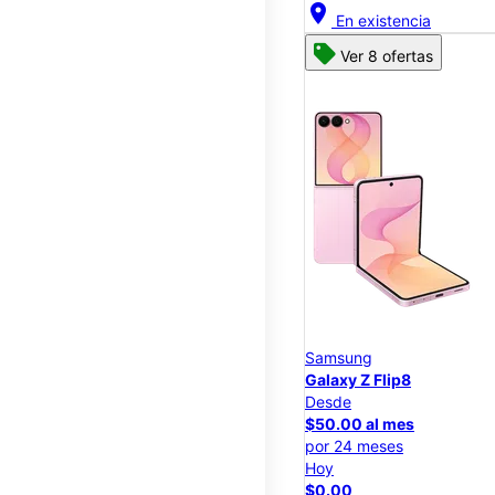
location_on
En existencia
Ver 8 ofertas
Samsung
Galaxy Z Flip8
Desde
$50.00 al mes
por 24 meses
Hoy
$0.00