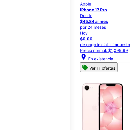
Apple
iPhone 17 Pro
Desde
$45.84 al mes
por 24 meses
Hoy
$0.00
de pago inicial + impuest
Precio normal: $1,099.99
location_on
En existencia
Ver 11 ofertas