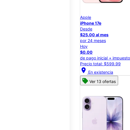
Apple
iPhone 17e
Desde
$25.00 al mes
por 24 meses
Hoy
$0.00
de pago inicial + impuest
Precio total: $599.99
location_on
En existencia
Ver 13 ofertas