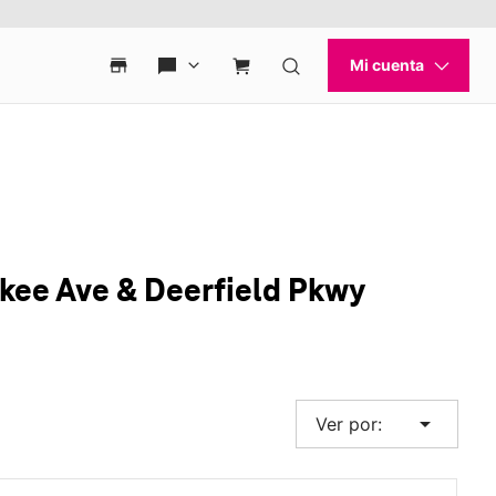
kee Ave & Deerfield Pkwy
arrow_drop_down
Ver por: