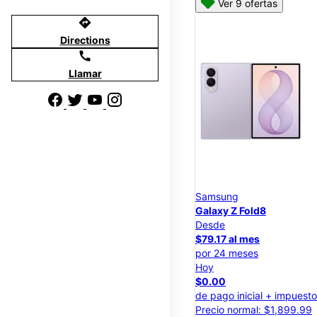
Ver 9 ofertas
directions
Directions
call
Llamar
Samsung
Galaxy Z Fold8
Desde
$79.17 al mes
por 24 meses
Hoy
$0.00
de pago inicial + impuest
Precio normal: $1,899.99