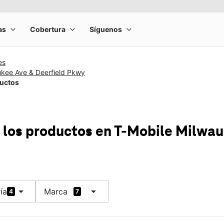
es
ukee Ave & Deerfield Pkwy
ductos
 los productos
en T-Mobile
Milwau
arrow_drop_down
arrow_drop_down
ía
Marca
4
7