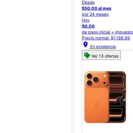
Desde
$50.00 al mes
por 24 meses
Hoy
$0.00
de pago inicial + impuest
Precio normal: $1,199.99
location_on
En existencia
Ver 13 ofertas