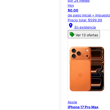
por 24 meses
Hoy
$0.00
de pago inicial + impuest
Precio total: $599.99
location_on
En existencia
Ver 13 ofertas
Apple
iPhone 17 Pro Max