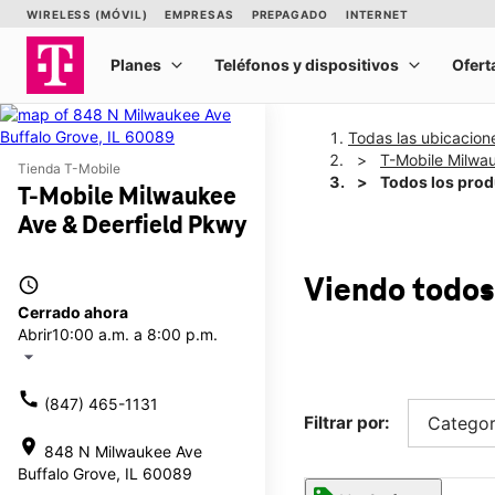
Todas las ubicacion
T-Mobile Milwa
Tienda T-Mobile
Todos los pro
T-Mobile Milwaukee
Ave & Deerfield Pkwy
access_time
Viendo todos
Cerrado ahora
Abrir
10:00 a.m. a 8:00 p.m.
arrow_drop_down
call
(847) 465-1131
Filtrar por:
Categor
location_on
848 N Milwaukee Ave
Buffalo Grove, IL 60089