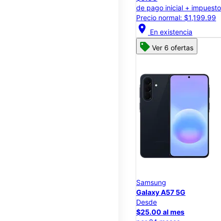
de pago inicial + impuest
Precio normal: $1,199.99
location_on
En existencia
Ver 6 ofertas
Samsung
Galaxy A57 5G
Desde
$25.00 al mes