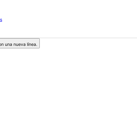
os
on una nueva línea.