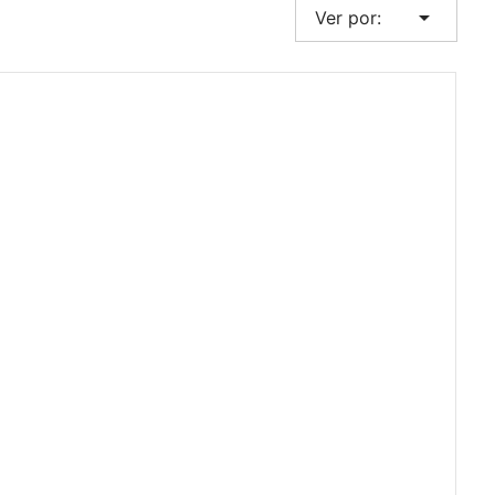
arrow_drop_down
Ver por: