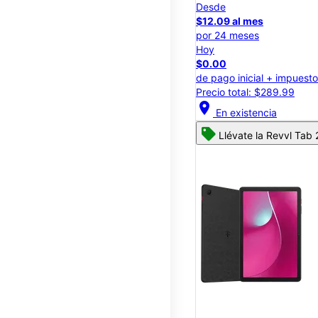
Desde
$12.09 al mes
por 24 meses
Hoy
$0.00
de pago inicial + impuest
Precio total: $289.99
location_on
En existencia
Llévate la Revvl Tab 