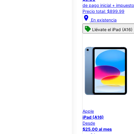
de pago inicial + impuest
Precio total: $899.99
location_on
En existencia
Llévate el iPad (A16)
Apple
iPad (A16)
Desde
$25.00 al mes