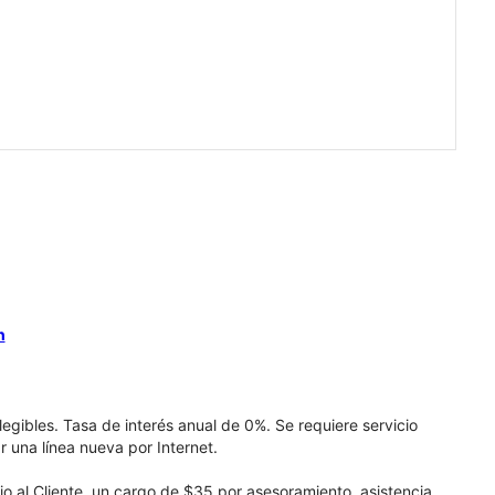
n
elegibles. Tasa de interés anual de 0%. Se requiere servicio
r una línea nueva por Internet.
cio al Cliente, un cargo de $35 por asesoramiento, asistencia