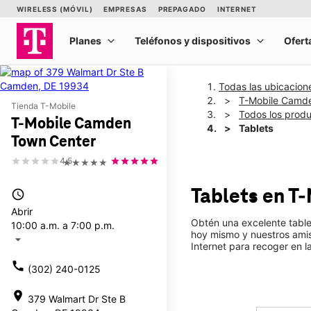
Todas las ubicacion
T-Mobile Camd
Tienda T-Mobile
Todos los prod
T-Mobile Camden
Tablets
Town Center
4.5
★★★★★
Tablets
en T
access_time
Abrir
Obtén una excelente table
10:00 a.m. a 7:00 p.m.
hoy mismo y nuestros amis
arrow_drop_down
Internet para recoger en l
call
(302) 240-0125
location_on
379 Walmart Dr Ste B