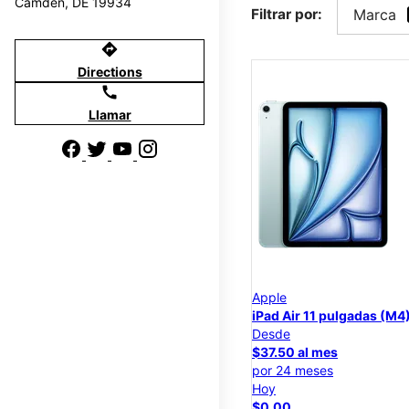
Camden, DE 19934
Filtrar por:
Marca
directions
Directions
call
Llamar
Apple
iPad Air 11 pulgadas (M4
Desde
$37.50 al mes
por 24 meses
Hoy
$0.00