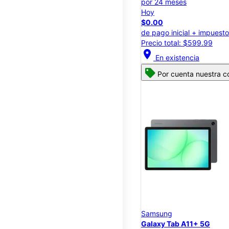
por 24 meses
Hoy
$0.00
de pago inicial + impuest
Precio total: $599.99
location_on
En existencia
Por cuenta nuestra c
Samsung
Galaxy Tab A11+ 5G