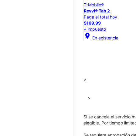
T-Mobile®
Revvl® Tab 2
Paga el total hoy
$169.99
+ impuesto
location_on
En existencia
<
>
Si se cancela el servicio m
elegible. Por tiempo limit
Se requiere aprobación de 