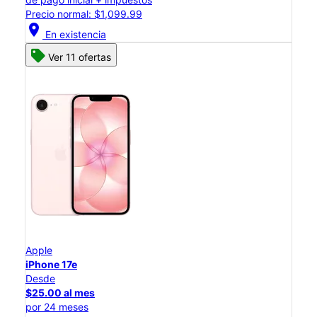
Precio normal: $1,099.99
location_on
En existencia
Ver 11 ofertas
Apple
iPhone 17e
Desde
$25.00 al mes
por 24 meses