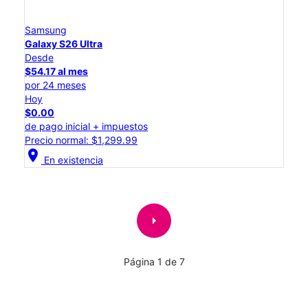
Samsung
Galaxy S26 Ultra
Desde
$54.17 al mes
por 24 meses
Hoy
$0.00
de pago inicial + impuestos
Precio normal: $1,299.99
location_on
En existencia
arrow_right
Página 1 de 7