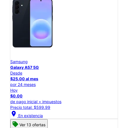
Samsung
Galaxy A57 5G
Desde
$25.00 al mes
por 24 meses
Hoy
$0.00
de pago inicial + impuestos
Precio total: $599.99
location_on
En existencia
Ver 13 ofertas