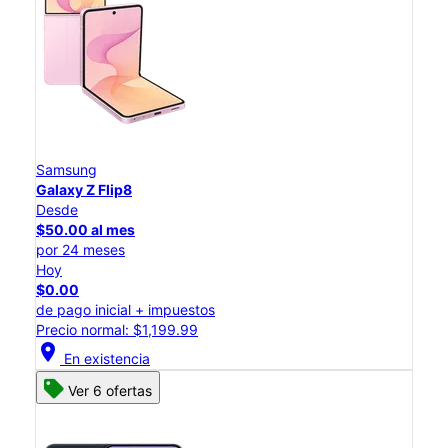
Samsung
Galaxy Z Flip8
Desde
$50.00 al mes
por 24 meses
Hoy
$0.00
de pago inicial + impuestos
Precio normal: $1,199.99
location_on
En existencia
Ver 6 ofertas