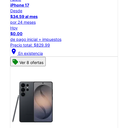
iPhone 17
Desde
$34.59 al mes
por 24 meses
Hoy
$0.00
de pago inicial + impuestos
Precio total: $829.99
location_on
En existencia
Ver 8 ofertas