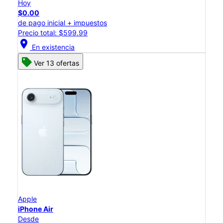
Hoy
$0.00
de pago inicial + impuestos
Precio total: $599.99
location_on
En existencia
Ver 13 ofertas
Apple
iPhone Air
Desde