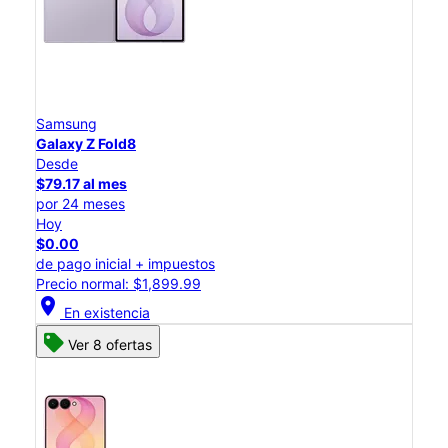
Samsung
Galaxy Z Fold8
Desde
$79.17 al mes
por 24 meses
Hoy
$0.00
de pago inicial + impuestos
Precio normal: $1,899.99
location_on
En existencia
Ver 8 ofertas