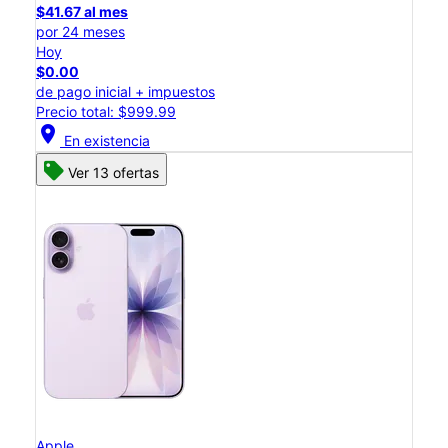
$41.67 al mes
por 24 meses
Hoy
$0.00
de pago inicial + impuestos
Precio total: $999.99
location_on
En existencia
Ver 13 ofertas
Apple