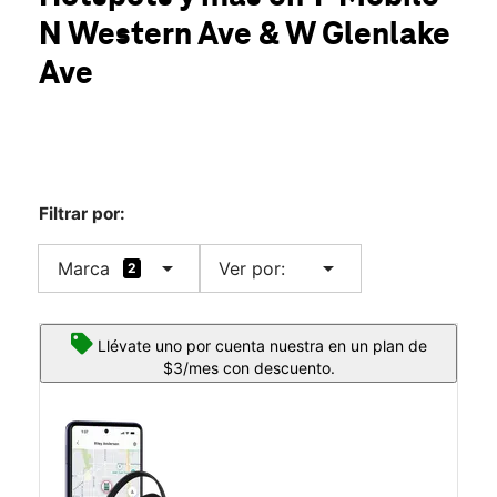
Mié.:
10:00 a.m. a 8:00 p.m.
N Western Ave & W Glenlake
Jue.:
10:00 a.m. a 8:00 p.m.
location_on
Ave
6108 N Western Ave Unit 102 Chicago, IL 60659
Filtrar por:
arrow_drop_down
arrow_drop_down
Marca
Ver por:
2
Llévate uno por cuenta nuestra en un plan de
$3/mes con descuento.