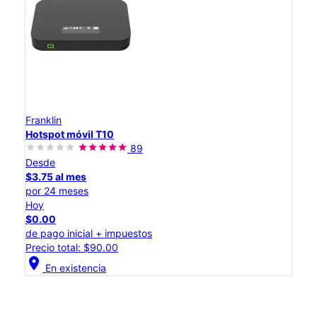
Franklin
Hotspot móvil T10
89
Desde
$3.75 al mes
por 24 meses
Hoy
$0.00
de pago inicial + impuestos
Precio total: $90.00
location_on
En existencia