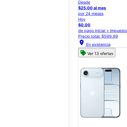
Desde
$25.00 al mes
por 24 meses
Hoy
$0.00
de pago inicial + impuest
Precio total: $599.99
location_on
En existencia
Ver 13 ofertas