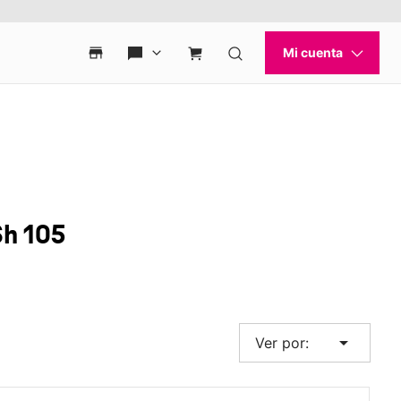
Sh 105
arrow_drop_down
Ver por: