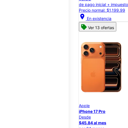
de pago inicial + impuest
Precio normal: $1,199.99
location_on
En existencia
Ver 13 ofertas
Apple
iPhone 17 Pro
Desde
$45.84 al mes