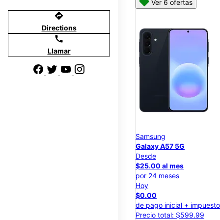
Ver 6 ofertas
directions
Directions
call
Llamar
Samsung
Galaxy A57 5G
Desde
$25.00 al mes
por 24 meses
Hoy
$0.00
de pago inicial + impuest
Precio total: $599.99