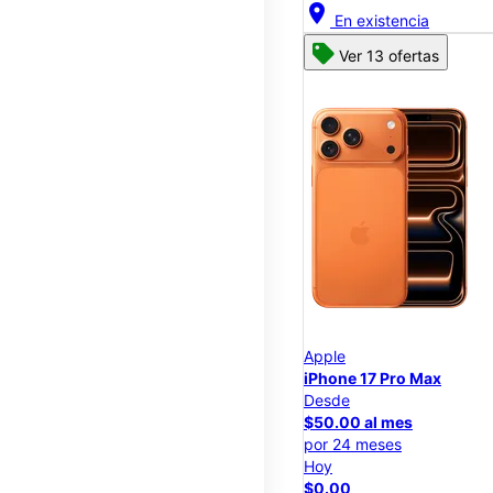
location_on
En existencia
Ver 13 ofertas
Apple
iPhone 17 Pro Max
Desde
$50.00 al mes
por 24 meses
Hoy
$0.00