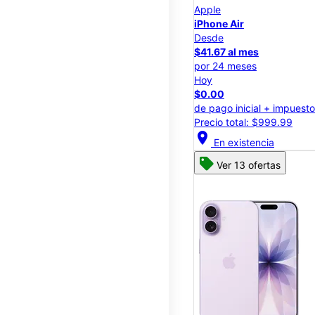
Apple
iPhone Air
Desde
$41.67 al mes
por 24 meses
Hoy
$0.00
de pago inicial + impuest
Precio total: $999.99
location_on
En existencia
Ver 13 ofertas