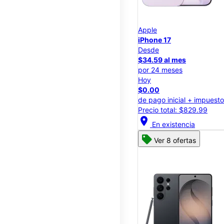
Apple
iPhone 17
Desde
$34.59 al mes
por 24 meses
Hoy
$0.00
de pago inicial + impuest
Precio total: $829.99
location_on
En existencia
Ver 8 ofertas