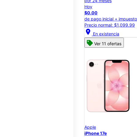
por 24 meses
Hoy
$0.00
de pago inicial + impuest
Precio normal: $1,099.99
location_on
En existencia
Ver 11 ofertas
Apple
iPhone 17e