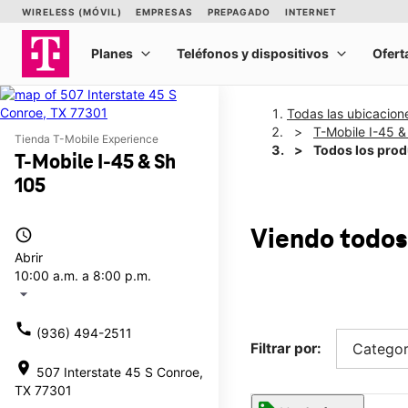
Todas las ubicacion
T-Mobile I-45 &
Tienda T-Mobile Experience
Todos los pro
T-Mobile I-45 & Sh
105
access_time
Viendo todos
Abrir
10:00 a.m. a 8:00 p.m.
arrow_drop_down
call
(936) 494-2511
Filtrar por:
Categor
location_on
507 Interstate 45 S Conroe,
TX 77301