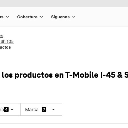
es
 Sh 105
ductos
 los productos
en T-Mobile
I-45 & 
arrow_drop_down
arrow_drop_down
ía
Marca
4
7