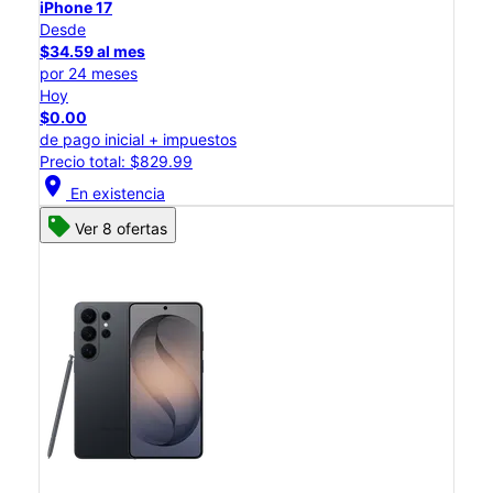
iPhone 17
Desde
$34.59 al mes
por 24 meses
Hoy
$0.00
de pago inicial + impuestos
Precio total: $829.99
location_on
En existencia
Ver 8 ofertas