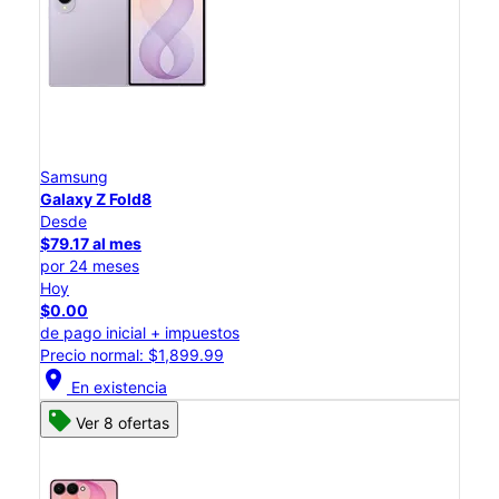
Samsung
Galaxy Z Fold8
Desde
$79.17 al mes
por 24 meses
Hoy
$0.00
de pago inicial + impuestos
Precio normal: $1,899.99
location_on
En existencia
Ver 8 ofertas