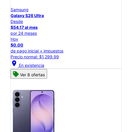
Samsung
Galaxy S26 Ultra
Desde
$54.17 al mes
por 24 meses
Hoy
$0.00
de pago inicial + impuestos
Precio normal: $1,299.99
location_on
En existencia
Ver 8 ofertas