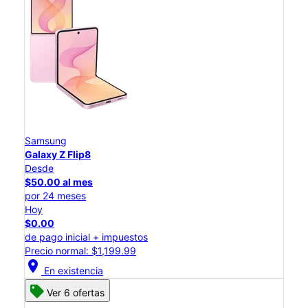
Samsung
Galaxy Z Flip8
Desde
$50.00 al mes
por 24 meses
Hoy
$0.00
de pago inicial + impuestos
Precio normal: $1,199.99
location_on
En existencia
Ver 6 ofertas