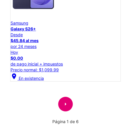
Samsung
Galaxy S26+
Desde
$45.84 al mes
por 24 meses
Hoy
$0.00
de pago inicial + impuestos
Precio normal: $1,099.99
location_on
En existencia
arrow_right
Página 1 de 6