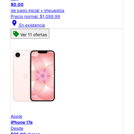
$0.00
de pago inicial + impuestos
Precio normal: $1,099.99
location_on
En existencia
Ver 11 ofertas
Apple
iPhone 17e
Desde