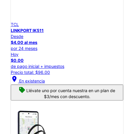
TCL
LINKPORT IK511
Desde
$4.00 al mes
por 24 meses
Hoy
$0.00
de pago inicial + impuestos
Precio total: $96.00
location_on
En existencia
Llévate uno por cuenta nuestra en un plan de
$3/mes con descuento.