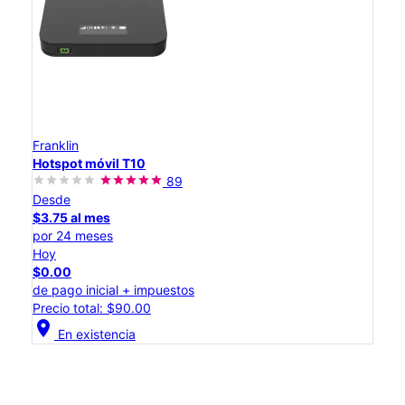
Franklin
Hotspot móvil T10
89
Desde
$3.75 al mes
por 24 meses
Hoy
$0.00
de pago inicial + impuestos
Precio total: $90.00
location_on
En existencia