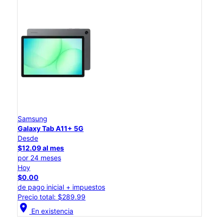
Samsung
Galaxy Tab A11+ 5G
Desde
$12.09 al mes
por 24 meses
Hoy
$0.00
de pago inicial + impuestos
Precio total: $289.99
location_on
En existencia