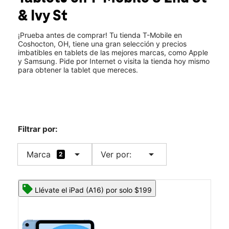
Sáb.:
10:00 a.m. a 8:00 p.m.
& Ivy St
Dom.:
11:00 a.m. a 6:00 p.m.
location_on
700 S 2nd St Coshocton, OH 43812
¡Prueba antes de comprar! Tu tienda T-Mobile en
Coshocton, OH, tiene una gran selección y precios
imbatibles en tablets de las mejores marcas, como Apple
y Samsung. Pide por Internet o visita la tienda hoy mismo
para obtener la tablet que mereces.
Filtrar por:
arrow_drop_down
arrow_drop_down
Marca
Ver por:
2
Llévate el iPad (A16) por solo $199