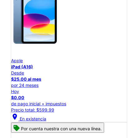
Apple
iPad (A16)
Desde
$25.00 al mes
por 24 meses
Hoy
$0.00
de pago inicial + impuestos
Precio total: $599.99
location_on
En existencia
Por cuenta nuestra con una nueva línea.