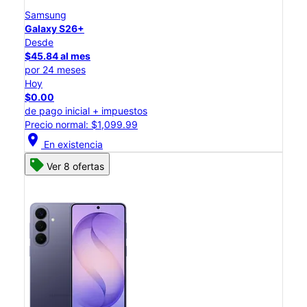
Samsung
Galaxy S26+
Desde
$45.84 al mes
por 24 meses
Hoy
$0.00
de pago inicial + impuestos
Precio normal: $1,099.99
location_on
En existencia
Ver 8 ofertas