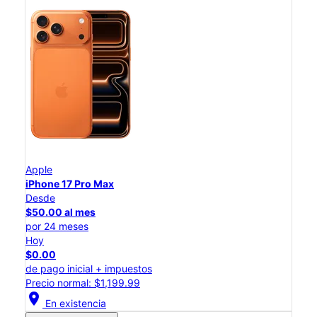
Apple
iPhone 17 Pro Max
Desde
$50.00 al mes
por 24 meses
Hoy
$0.00
de pago inicial + impuestos
Precio normal: $1,199.99
location_on
En existencia