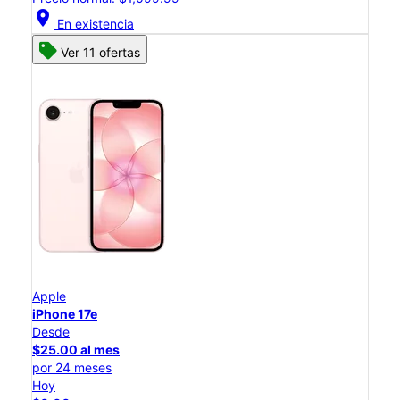
location_on
En existencia
Ver 11 ofertas
Apple
iPhone 17e
Desde
$25.00 al mes
por 24 meses
Hoy