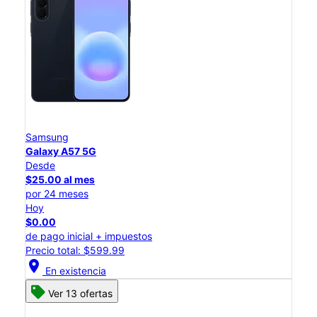
Samsung
Galaxy A57 5G
Desde
$25.00 al mes
por 24 meses
Hoy
$0.00
de pago inicial + impuestos
Precio total: $599.99
location_on
En existencia
Ver 13 ofertas