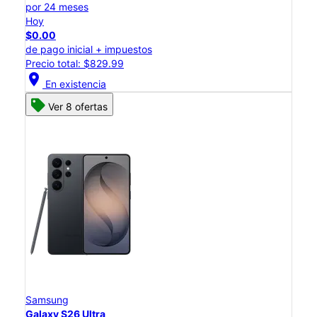
por 24 meses
Hoy
$0.00
de pago inicial + impuestos
Precio total: $829.99
location_on
En existencia
Ver 8 ofertas
Samsung
Galaxy S26 Ultra