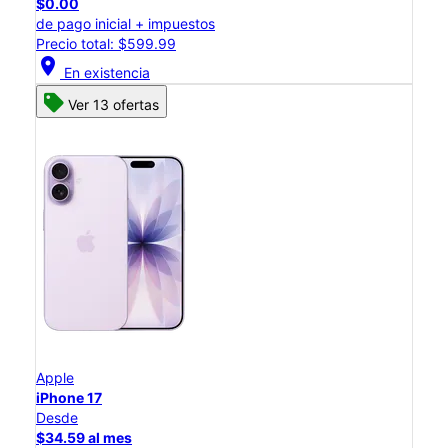
$0.00
de pago inicial + impuestos
Precio total: $599.99
location_on
En existencia
Ver 13 ofertas
Apple
iPhone 17
Desde
$34.59 al mes