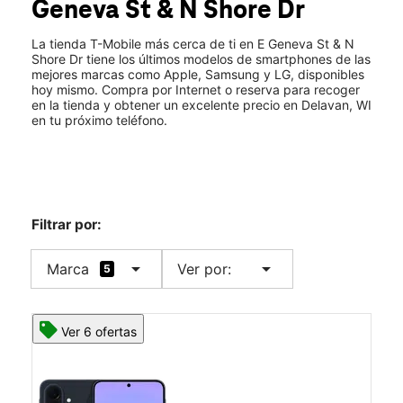
Geneva St & N Shore Dr
Mié.:
11:00 a.m. a 7:00 p.m.
location_on
1823a E Geneva St Delavan, WI 53115
La tienda T-Mobile más cerca de ti en E Geneva St & N
Shore Dr tiene los últimos modelos de smartphones de las
mejores marcas como Apple, Samsung y LG, disponibles
hoy mismo. Compra por Internet o reserva para recoger
en la tienda y obtener un excelente precio en Delavan, WI
en tu próximo teléfono.
Filtrar por:
arrow_drop_down
arrow_drop_down
Marca
Ver por:
5
Ver 6 ofertas