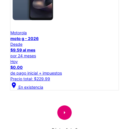
Motorola
moto g - 2026
Desde
$9.59 al mes
por 24 meses
Hoy
$0.00
de pago inicial + impuestos
Precio total: $229.99
location_on
En existencia
arrow_right