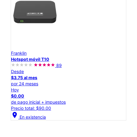
Franklin
Hotspot móvil T10
89
Desde
$3.75 al mes
por 24 meses
Hoy
$0.00
de pago inicial + impuestos
Precio total: $90.00
location_on
En existencia