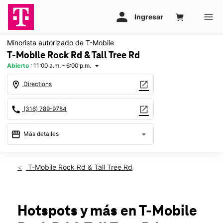
Minorista autorizado de T-Mobile
T-Mobile Rock Rd & Tall Tree Rd
Abierto
:
11:00 a.m. - 6:00 p.m.
arrow_drop_down
location_on
open_in_new
Directions
call
open_in_new
(316) 789-9784
storefront
arrow_drop_down
Más detalles
Abrir
access_time
Dom.:
11:00 a.m. a 6:00 p.m.
T-Mobile Rock Rd & Tall Tree Rd
Lun.:
10:00 a.m. a 8:00 p.m.
Mar.:
10:00 a.m. a 8:00 p.m.
Mié.:
10:00 a.m. a 8:00 p.m.
Jue.:
10:00 a.m. a 8:00 p.m.
Hotspots y más
en T-Mobile
Vie.:
10:00 a.m. a 8:00 p.m.