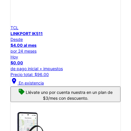
TCL
LINKPORT IK511
Desde
$4.00 al mes
por 24 meses
Hoy
$0.00
de pago inicial + impuestos
Precio total: $96.00
location_on
En existencia
Llévate uno por cuenta nuestra en un plan de
$3/mes con descuento.