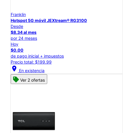
Franklin
Hotspot 5G móvil JEXtream® RG3100
Desde
$8.34 al mes
por 24 meses
Hoy
$0.00
de pago inicial + impuestos
Precio total: $199.99
location_on
En existencia
Ver 2 ofertas