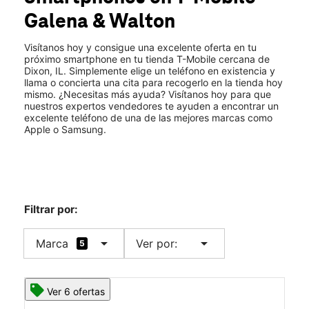
Mié.:
10:00 a.m. a 8:00 p.m.
Galena & Walton
Jue.:
10:00 a.m. a 8:00 p.m.
location_on
1671 S Galena Ave Dixon, IL 61021
Visítanos hoy y consigue una excelente oferta en tu
próximo smartphone en tu tienda T-Mobile cercana de
Dixon, IL. Simplemente elige un teléfono en existencia y
llama o concierta una cita para recogerlo en la tienda hoy
mismo. ¿Necesitas más ayuda? Visítanos hoy para que
nuestros expertos vendedores te ayuden a encontrar un
excelente teléfono de una de las mejores marcas como
Apple o Samsung.
Filtrar por:
arrow_drop_down
arrow_drop_down
Marca
Ver por:
5
Ver 6 ofertas