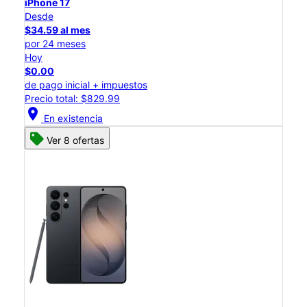
iPhone 17
Desde
$34.59 al mes
por 24 meses
Hoy
$0.00
de pago inicial + impuestos
Precio total: $829.99
location_on
En existencia
Ver 8 ofertas