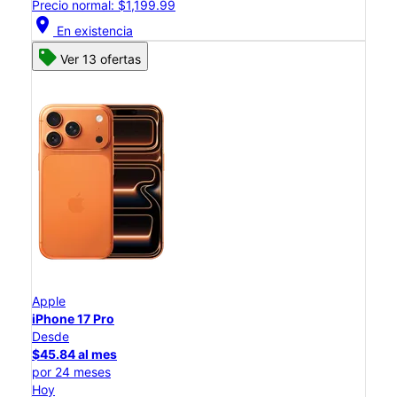
Precio normal: $1,199.99
location_on
En existencia
Ver 13 ofertas
Apple
iPhone 17 Pro
Desde
$45.84 al mes
por 24 meses
Hoy