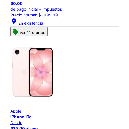
$0.00
de pago inicial + impuestos
Precio normal: $1,099.99
location_on
En existencia
Ver 11 ofertas
Apple
iPhone 17e
Desde
$25.00 al mes