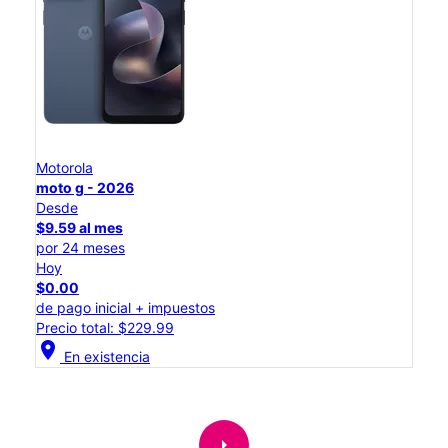
Motorola
moto g - 2026
Desde
$9.59 al mes
por 24 meses
Hoy
$0.00
de pago inicial + impuestos
Precio total: $229.99
location_on
En existencia
arrow_right