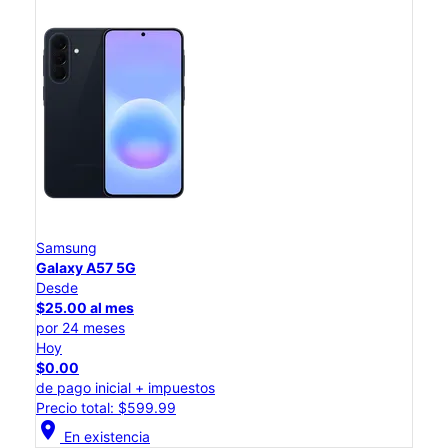
Samsung
Galaxy A57 5G
Desde
$25.00 al mes
por 24 meses
Hoy
$0.00
de pago inicial + impuestos
Precio total: $599.99
location_on
En existencia