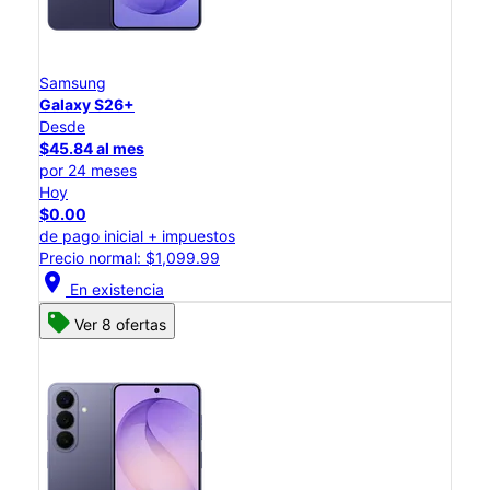
Samsung
Galaxy S26+
Desde
$45.84 al mes
por 24 meses
Hoy
$0.00
de pago inicial + impuestos
Precio normal: $1,099.99
location_on
En existencia
Ver 8 ofertas