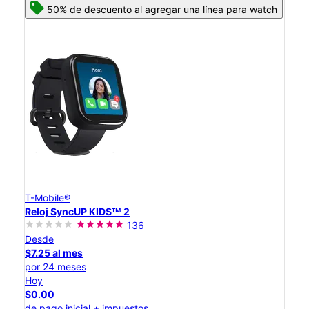
50% de descuento al agregar una línea para watch
T-Mobile®
Reloj SyncUP KIDSᵀᴹ 2
136
Desde
$7.25 al mes
por 24 meses
Hoy
$0.00
de pago inicial + impuestos