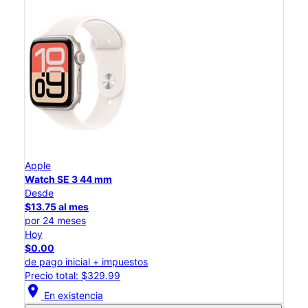
Apple
Watch SE 3 44 mm
Desde
$13.75 al mes
por 24 meses
Hoy
$0.00
de pago inicial + impuestos
Precio total: $329.99
location_on
En existencia