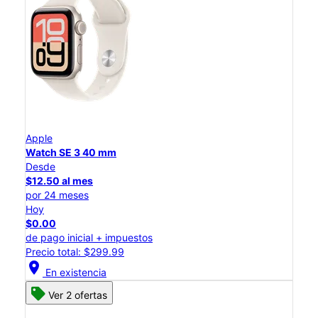
Apple
Watch SE 3 40 mm
Desde
$12.50 al mes
por 24 meses
Hoy
$0.00
de pago inicial + impuestos
Precio total: $299.99
location_on
En existencia
Ver 2 ofertas