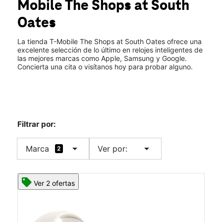
Mobile
The Shops at South
Vie.:
10:00 a.m. a 8:00 p.m.
location_on
Oates
3341 S Oates St Ste 102 Dothan, AL 36301
La tienda T-Mobile The Shops at South Oates ofrece una
excelente selección de lo último en relojes inteligentes de
las mejores marcas como Apple, Samsung y Google.
Concierta una cita o visítanos hoy para probar alguno.
Filtrar por:
arrow_drop_down
arrow_drop_down
Marca
Ver por:
2
Ver 2 ofertas