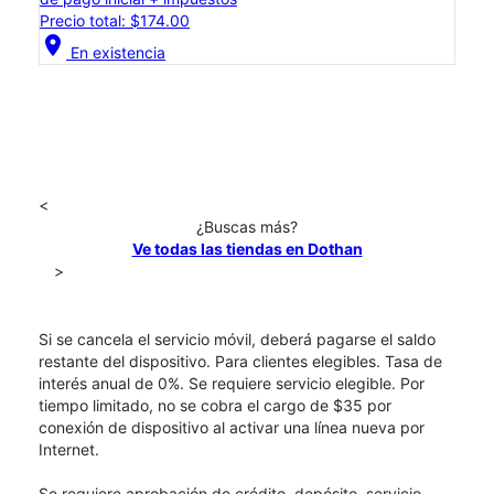
Precio total: $174.00
location_on
En existencia
<
¿Buscas más?
Ve todas las tiendas en Dothan
>
Si se cancela el servicio móvil, deberá pagarse el saldo
restante del dispositivo. Para clientes elegibles. Tasa de
interés anual de 0%. Se requiere servicio elegible. Por
tiempo limitado, no se cobra el cargo de $35 por
conexión de dispositivo al activar una línea nueva por
Internet.
Se requiere aprobación de crédito, depósito, servicio