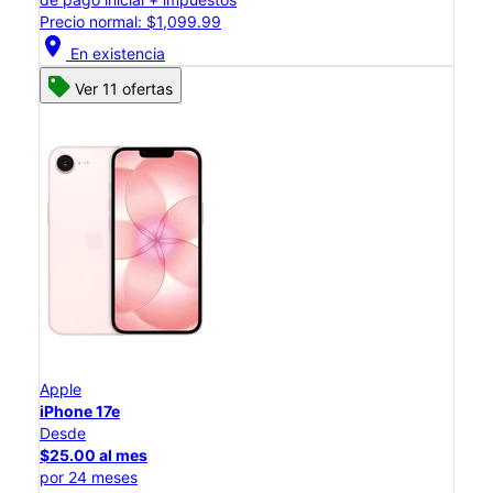
Precio normal: $1,099.99
location_on
En existencia
Ver 11 ofertas
Apple
iPhone 17e
Desde
$25.00 al mes
por 24 meses