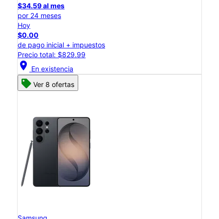
$34.59 al mes
por 24 meses
Hoy
$0.00
de pago inicial + impuestos
Precio total: $829.99
location_on
En existencia
Ver 8 ofertas
Samsung