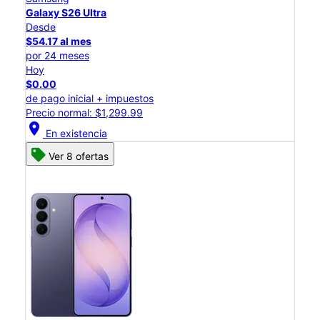
Galaxy S26 Ultra
Desde
$54.17 al mes
por 24 meses
Hoy
$0.00
de pago inicial + impuestos
Precio normal: $1,299.99
location_on
En existencia
Ver 8 ofertas