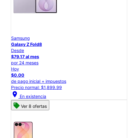
Samsung
Galaxy Z Fold8
Desde
$79.17 al mes
por 24 meses
Hoy
$0.00
de pago inicial + impuestos
Precio normal: $1,899.99
location_on
En existencia
Ver 8 ofertas