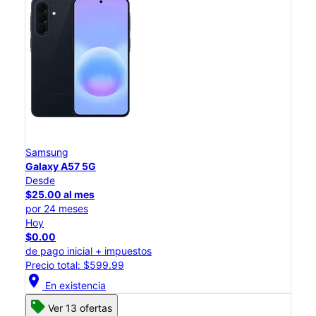
Samsung
Galaxy A57 5G
Desde
$25.00 al mes
por 24 meses
Hoy
$0.00
de pago inicial + impuestos
Precio total: $599.99
location_on
En existencia
Ver 13 ofertas