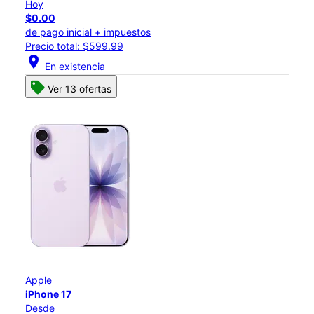
Hoy
$0.00
de pago inicial + impuestos
Precio total: $599.99
location_on
En existencia
Ver 13 ofertas
Apple
iPhone 17
Desde