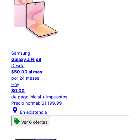
Samsung
Galaxy Z Flip8
Desde
$50.00 al mes
por 24 meses
Hoy
$0.00
de pago inicial + impuestos
Precio normal: $1,199.99
location_on
En existencia
Ver 6 ofertas