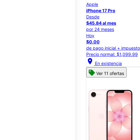
Apple
iPhone 17 Pro
Desde
$45.84 al mes
por 24 meses
Hoy
$0.00
de pago inicial + impuest
Precio normal: $1,099.99
location_on
En existencia
Ver 11 ofertas