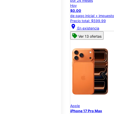
por 24 meses
Hoy
$0.00
de pago inicial + impuest
Precio total: $599.99
location_on
En existencia
Ver 13 ofertas
Apple
iPhone 17 Pro Max