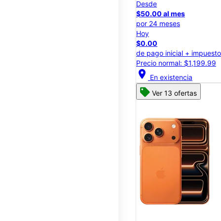
Desde
$50.00 al mes
por 24 meses
Hoy
$0.00
de pago inicial + impuest
Precio normal: $1,199.99
location_on
En existencia
Ver 13 ofertas