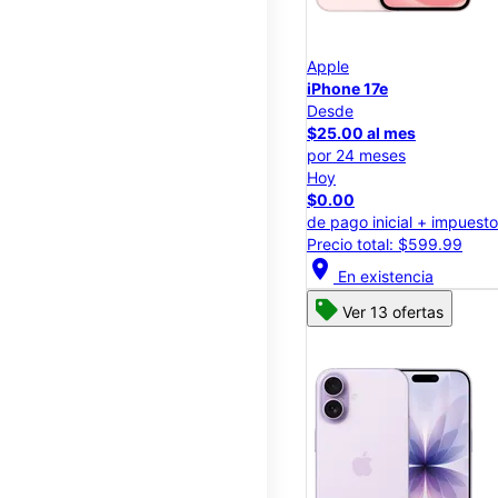
Apple
iPhone 17e
Desde
$25.00 al mes
por 24 meses
Hoy
$0.00
de pago inicial + impuest
Precio total: $599.99
location_on
En existencia
Ver 13 ofertas