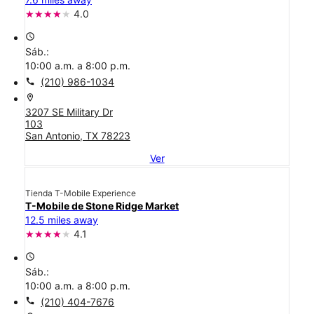
4.0
access_time
Sáb.:
10:00 a.m. a 8:00 p.m.
call
(210) 986-1034
location_on
3207 SE Military Dr
103
San Antonio, TX 78223
Ver
Tienda T-Mobile Experience
T-Mobile de Stone Ridge Market
12.5 miles away
4.1
access_time
Sáb.:
10:00 a.m. a 8:00 p.m.
call
(210) 404-7676