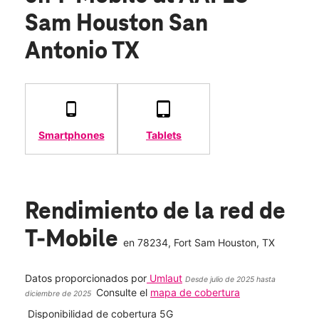
Sam Houston San
Antonio TX
Smartphones
Tablets
Rendimiento de la red de
T-Mobile
en
78234
, Fort Sam Houston, TX
Datos proporcionados por
Umlaut
Desde julio de 2025 hasta
Consulte el
mapa de cobertura
diciembre de 2025
Disponibilidad de cobertura 5G
Velo