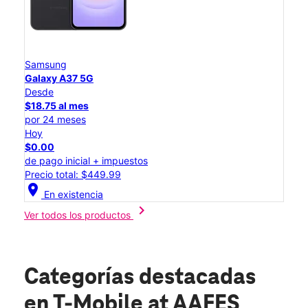
Samsung
Galaxy A37 5G
Desde
$18.75 al mes
por 24 meses
Hoy
$0.00
de pago inicial + impuestos
Precio total: $449.99
location_on
En existencia
chevron_right
Ver todos los productos
Categorías destacadas
en T-Mobile at AAFES