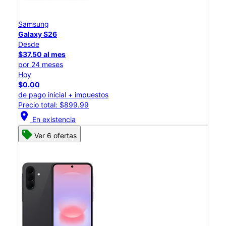
Samsung
Galaxy S26
Desde
$37.50 al mes
por 24 meses
Hoy
$0.00
de pago inicial + impuestos
Precio total: $899.99
location_on
En existencia
Ver 6 ofertas