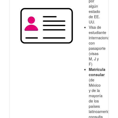
por
algún
estado
de EE.
UU.
Visa de
estudiante
internacional
con
pasaporte
(visas
M, J y
F)
Matrícula
consular
(de
México
y de la
mayoría
de los
países
latinoamericanos
consulta