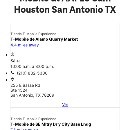
Houston San Antonio TX
Tienda T-Mobile Experience
T-Mobile de Alamo Quarry Market
4.4 miles away
access_time
Sáb.:
10:00 a.m. a 8:00 p.m.
call
(210) 832-5300
location_on
255 E Basse Rd
Ste 1524
San Antonio, TX 78209
Ver
Tienda T-Mobile Experience
T-Mobile de SE Mltry Dr y City Base Lndg
7.6 miles away