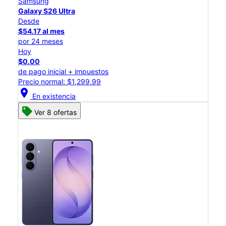
Samsung
Galaxy S26 Ultra
Desde
$54.17 al mes
por 24 meses
Hoy
$0.00
de pago inicial + impuestos
Precio normal: $1,299.99
location_on
En existencia
Ver 8 ofertas