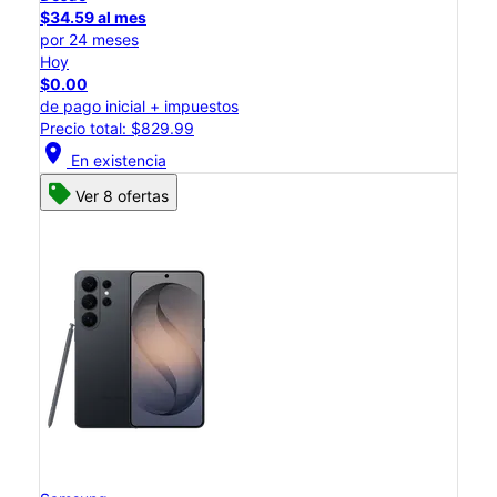
$34.59 al mes
por 24 meses
Hoy
$0.00
de pago inicial + impuestos
Precio total: $829.99
location_on
En existencia
Ver 8 ofertas