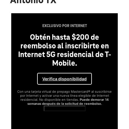
Antonio TX
EXCLUSIVO POR INTERNET
Obtén hasta $200 de
reembolso al inscribirte en
Internet 5G residencial de T-
Mobile.
Verifica disponibilidad
Con una tarjeta virtual de prepago Mastercard® al suscribirse
por Internet y activar una nueva línea elegible de Internet
residencial. No disponible en tiendas.
Puede demorar 14
semanas después de la solicitud de reembolso.
Ver términos completos
SA
D