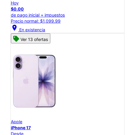
Hoy
$0.00
de pago inicial + impuestos
Precio normal: $1,099.99
location_on
En existencia
Ver 13 ofertas
Apple
iPhone 17
Desde