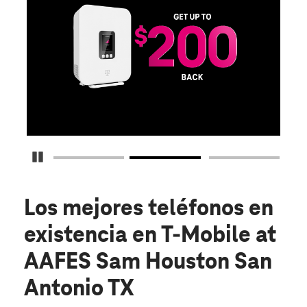
S
Obt
fun
O
Detener carrusel
Los mejores teléfonos en
existencia
en T-Mobile at
AAFES Sam Houston San
Antonio TX