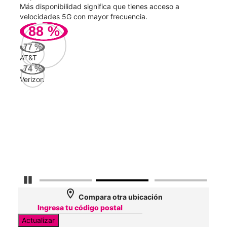
ad
Más disponibilidad significa que tienes acceso a
Mayo
le.
velocidades 5G con mayor frecuencia.
vide
88
%
113
77
%
Mbp
AT&T
74
%
Verizon
AT&
171
Mbp
Veri
58
Mbp
Detener carrusel
location_on
Compara otra ubicación
Actualizar