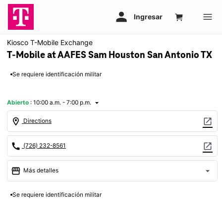
Kiosco T-Mobile Exchange
T-Mobile at AAFES Sam Houston San Antonio TX
Se requiere identificación militar
Abierto
:
10:00 a.m. - 7:00 p.m.
arrow_drop_down
location_on
open_in_new
Directions
call
open_in_new
(726) 232-8561
storefront
arrow_drop_down
Más detalles
Abrir
access_time
Se requiere identificación militar
Sáb.:
10:00 a.m. a 7:00 p.m.
Dom.:
10:00 a.m. a 6:00 p.m.