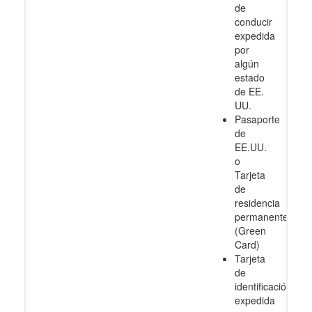
de
conducir
expedida
por
algún
estado
de EE.
UU.
Pasaporte
de
EE.UU.
o
Tarjeta
de
residencia
permanente
(Green
Card)
Tarjeta
de
identificación
expedida