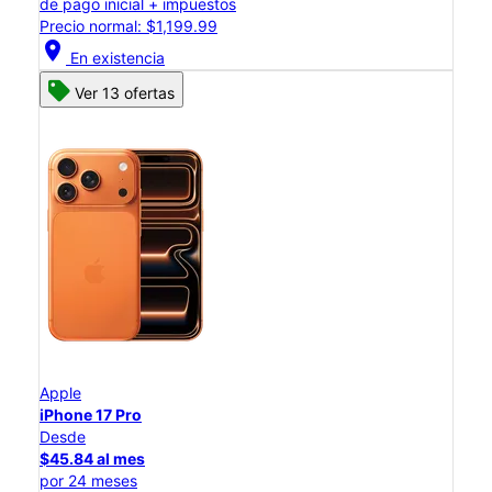
de pago inicial + impuestos
Precio normal: $1,199.99
location_on
En existencia
Ver 13 ofertas
Apple
iPhone 17 Pro
Desde
$45.84 al mes
por 24 meses