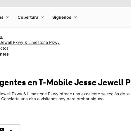
es
 Jewell Pkwy & Limestone Pkwy
uctos
entes
ligentes
en T-Mobile
Jesse Jewell 
Jewell Pkwy & Limestone Pkwy ofrece una excelente selección de lo ú
Concierta una cita o visítanos hoy para probar alguno.
arrow_drop_down
2