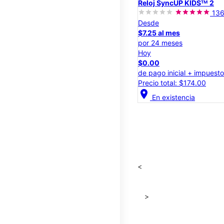
Reloj SyncUP KIDSᵀᴹ 2
13
Desde
$7.25 al mes
por 24 meses
Hoy
$0.00
de pago inicial + impuest
Precio total: $174.00
location_on
En existencia
<
>