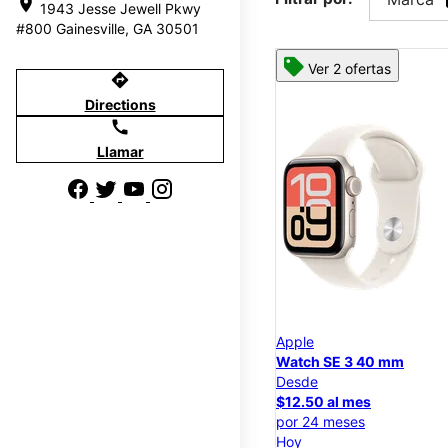
location_on
1943 Jesse Jewell Pkwy
#800 Gainesville, GA 30501
Ver 2 ofertas
directions
Directions
call
Llamar
Apple
Watch SE 3 40 mm
Desde
$12.50 al mes
por 24 meses
Hoy