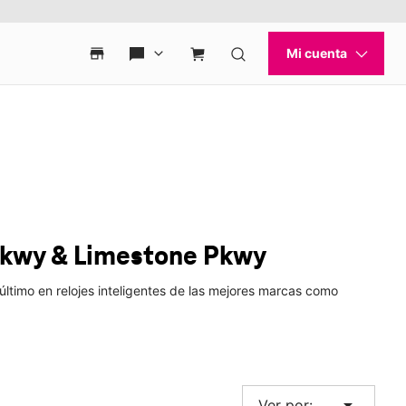
Pkwy & Limestone Pkwy
ltimo en relojes inteligentes de las mejores marcas como
arrow_drop_down
Ver por: