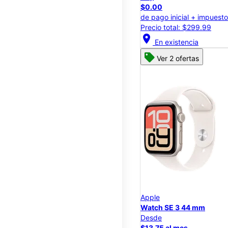
$0.00
de pago inicial + impuest
Precio total: $299.99
location_on
En existencia
Ver 2 ofertas
Apple
Watch SE 3 44 mm
Desde
$13.75 al mes