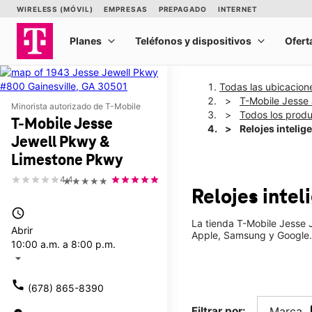
Todas las ubicacion
T-Mobile Jesse
Minorista autorizado de T-Mobile
Todos los prod
T-Mobile Jesse
Relojes intelig
Jewell Pkwy &
Limestone Pkwy
4.4
★★★★★
Relojes inte
access_time
La tienda T-Mobile Jesse 
Abrir
Apple, Samsung y Google. 
10:00 a.m. a 8:00 p.m.
arrow_drop_down
call
(678) 865-8390
Filtrar por:
Marca