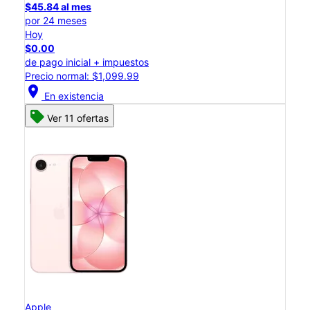
$45.84 al mes
por 24 meses
Hoy
$0.00
de pago inicial + impuestos
Precio normal: $1,099.99
location_on
En existencia
Ver 11 ofertas
Apple