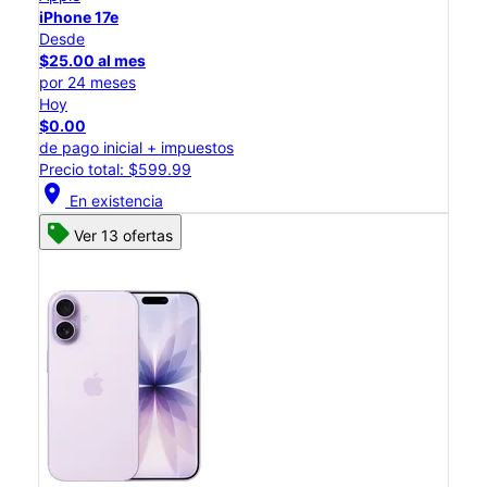
iPhone 17e
Desde
$25.00 al mes
por 24 meses
Hoy
$0.00
de pago inicial + impuestos
Precio total: $599.99
location_on
En existencia
Ver 13 ofertas