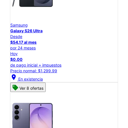
Samsung
Galaxy S26 Ultra
Desde
$54.17 al mes
por 24 meses
Hoy
$0.00
de pago inicial + impuestos
Precio normal: $1,299.99
location_on
En existencia
Ver 8 ofertas