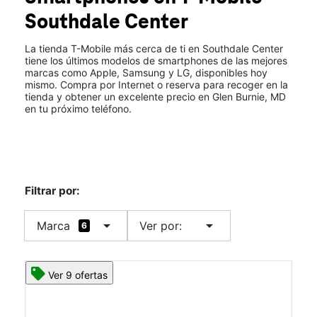
Mar.:
10:00 a.m. a 8:00 p.m.
Southdale Center
Mié.:
10:00 a.m. a 8:00 p.m.
location_on
4 B Mountain Rd Glen Burnie, MD 21060
La tienda T-Mobile más cerca de ti en Southdale Center
tiene los últimos modelos de smartphones de las mejores
marcas como Apple, Samsung y LG, disponibles hoy
mismo. Compra por Internet o reserva para recoger en la
tienda y obtener un excelente precio en Glen Burnie, MD
en tu próximo teléfono.
Filtrar por:
arrow_drop_down
arrow_drop_down
Marca
Ver por:
6
Ver 9 ofertas