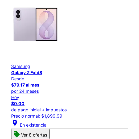
Samsung
Galaxy Z Fold8
Desde
$79.17 al mes
por 24 meses
Hoy
$0.00
de pago inicial + impuestos
Precio normal: $1,899.99
location_on
En existencia
Ver 8 ofertas