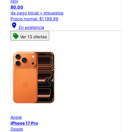
Hoy
$0.00
de pago inicial + impuestos
Precio normal: $1,199.99
location_on
En existencia
Ver 13 ofertas
Apple
iPhone 17 Pro
Desde