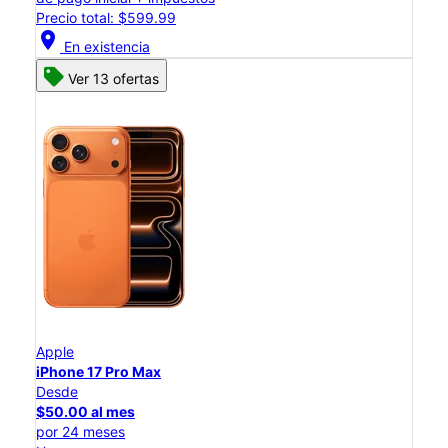
Precio total: $599.99
location_on
En existencia
Ver 13 ofertas
Apple
iPhone 17 Pro Max
Desde
$50.00 al mes
por 24 meses