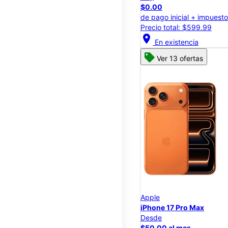
$0.00
de pago inicial + impuest
Precio total: $599.99
location_on
En existencia
Ver 13 ofertas
Apple
iPhone 17 Pro Max
Desde
$50.00 al mes