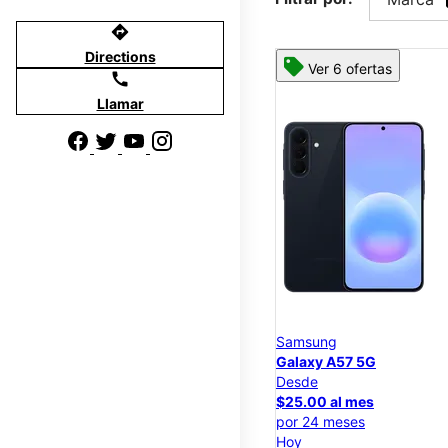
directions
Directions
Ver 6 ofertas
call
Llamar
Samsung
Galaxy A57 5G
Desde
$25.00 al mes
por 24 meses
Hoy