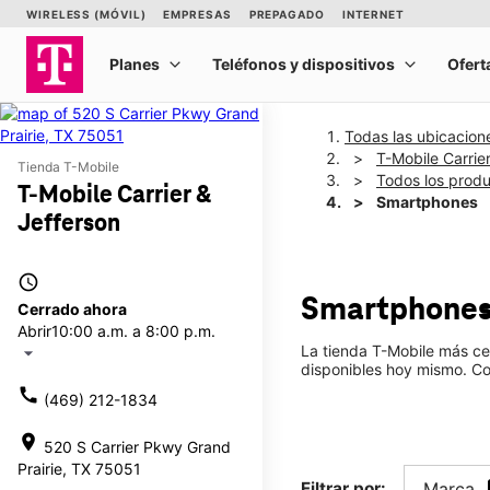
Todas las ubicacion
T-Mobile Carrie
Tienda T-Mobile
Todos los prod
T-Mobile Carrier &
Smartphones
Jefferson
access_time
Smartphone
Cerrado ahora
Abrir
10:00 a.m. a 8:00 p.m.
La tienda T-Mobile más ce
arrow_drop_down
disponibles hoy mismo. Com
call
(469) 212-1834
location_on
520 S Carrier Pkwy Grand
Prairie, TX 75051
Filtrar por:
Marca