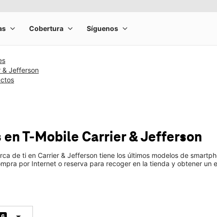
es
r & Jefferson
uctos
s
en T-Mobile
Carrier & Jefferson
rca de ti en Carrier & Jefferson tiene los últimos modelos de smar
pra por Internet o reserva para recoger en la tienda y obtener un e
arrow_drop_down
6