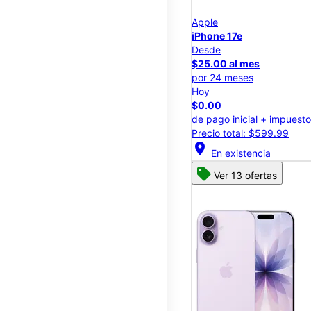
Apple
iPhone 17e
Desde
$25.00 al mes
por 24 meses
Hoy
$0.00
de pago inicial + impuest
Precio total: $599.99
location_on
En existencia
Ver 13 ofertas