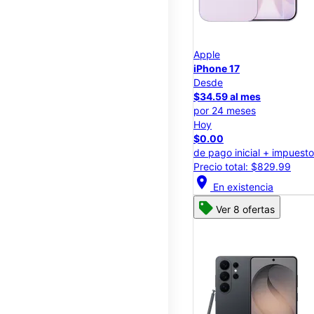
Apple
iPhone 17
Desde
$34.59 al mes
por 24 meses
Hoy
$0.00
de pago inicial + impuest
Precio total: $829.99
location_on
En existencia
Ver 8 ofertas