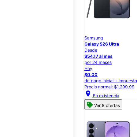
Samsung
Galaxy S26 Ultra
Desde
$54.17 al mes
por 24 meses
Hoy
$0.00
de pago inicial + impuest
Precio normal: $1,299.99
location_on
En existencia
Ver 8 ofertas