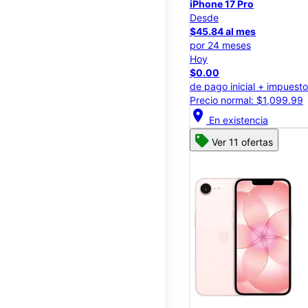
iPhone 17 Pro
Desde
$45.84 al mes
por 24 meses
Hoy
$0.00
de pago inicial + impuest
Precio normal: $1,099.99
location_on
En existencia
Ver 11 ofertas