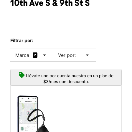
10th Ave S & 9th St S
Sáb.:
10:00 a.m. a 8:00 p.m.
location_on
901 10th Ave S Great Falls, MT 59405
Filtrar por:
arrow_drop_down
arrow_drop_down
Marca
Ver por:
2
Llévate uno por cuenta nuestra en un plan de
$3/mes con descuento.