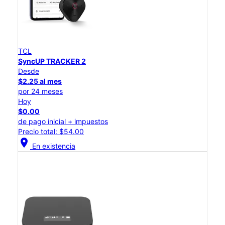
TCL
SyncUP TRACKER 2
Desde
$2.25 al mes
por 24 meses
Hoy
$0.00
de pago inicial + impuestos
Precio total: $54.00
location_on
En existencia