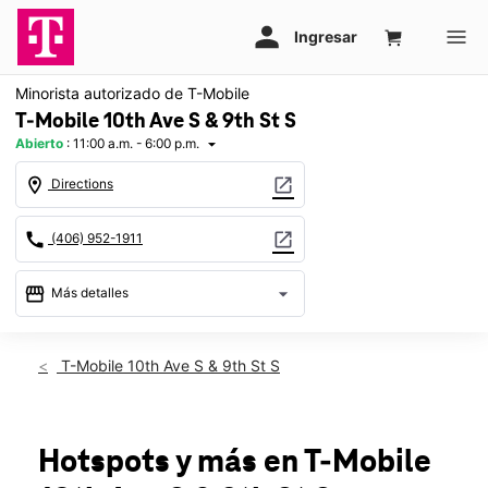
Minorista autorizado de T-Mobile
T-Mobile 10th Ave S & 9th St S
Abierto
:
11:00 a.m. - 6:00 p.m.
arrow_drop_down
location_on
open_in_new
Directions
call
open_in_new
(406) 952-1911
storefront
arrow_drop_down
Más detalles
Abrir
access_time
Dom.:
11:00 a.m. a 6:00 p.m.
T-Mobile 10th Ave S & 9th St S
Lun.:
10:00 a.m. a 8:00 p.m.
Mar.:
10:00 a.m. a 8:00 p.m.
Mié.:
10:00 a.m. a 8:00 p.m.
Jue.:
10:00 a.m. a 8:00 p.m.
Hotspots y más
en T-Mobile
Vie.:
10:00 a.m. a 8:00 p.m.