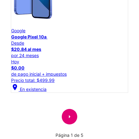
Google
Google Pixel 10a
Desde
$20.84 al mes
por 24 meses
Hoy
$0.00
de pago inicial + impuestos
Precio total: $499.99
location_on
En existencia
arrow_right
Página 1 de 5