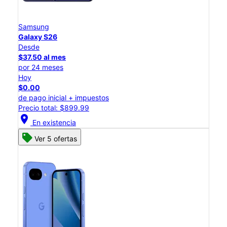
Samsung
Galaxy S26
Desde
$37.50 al mes
por 24 meses
Hoy
$0.00
de pago inicial + impuestos
Precio total: $899.99
location_on
En existencia
Ver 5 ofertas