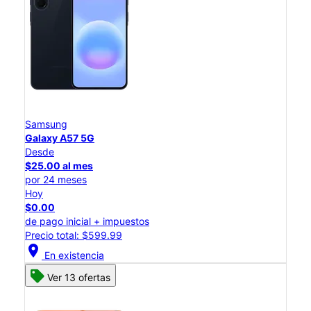
Samsung
Galaxy A57 5G
Desde
$25.00 al mes
por 24 meses
Hoy
$0.00
de pago inicial + impuestos
Precio total: $599.99
location_on
En existencia
Ver 13 ofertas