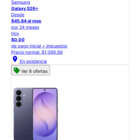
Samsung
Galaxy S26+
Desde
$45.84 al mes
por 24 meses
Hoy
$0.00
de pago inicial + impuestos
Precio normal: $1,099.99
location_on
En existencia
Ver 8 ofertas