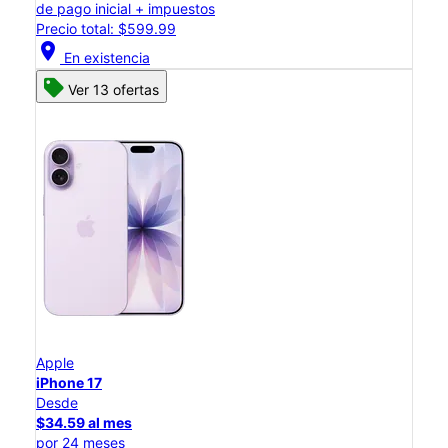
de pago inicial + impuestos
Precio total: $599.99
location_on
En existencia
Ver 13 ofertas
Apple
iPhone 17
Desde
$34.59 al mes
por 24 meses