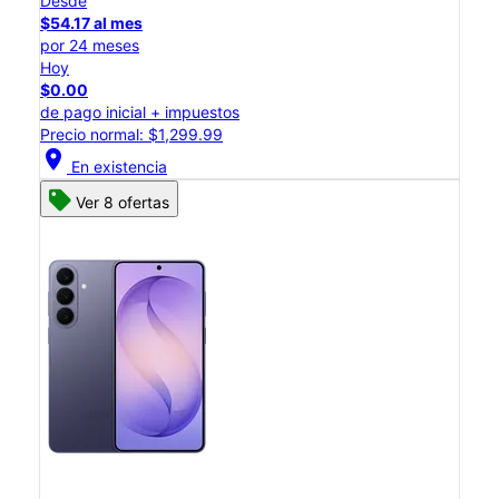
Desde
$54.17 al mes
por 24 meses
Hoy
$0.00
de pago inicial + impuestos
Precio normal: $1,299.99
location_on
En existencia
Ver 8 ofertas