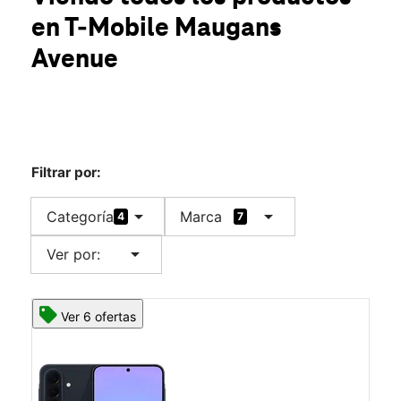
Lun.:
10:00 a.m. a 8:00 p.m.
en T-Mobile
Maugans
Mar.:
10:00 a.m. a 8:00 p.m.
location_on
Avenue
18634 Maugans Ave Hagerstown, MD 21742
Filtrar por:
arrow_drop_down
arrow_drop_down
Categoría
Marca
4
7
arrow_drop_down
Ver por:
Ver 6 ofertas