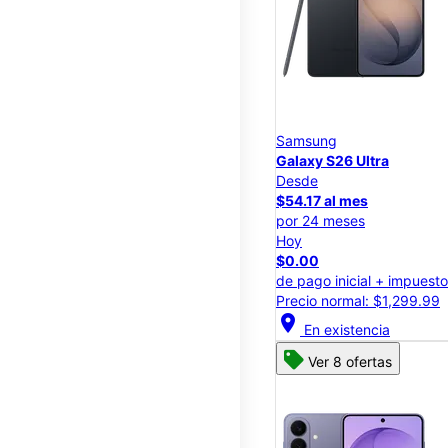
Samsung
Galaxy S26 Ultra
Desde
$54.17 al mes
por 24 meses
Hoy
$0.00
de pago inicial + impuest
Precio normal: $1,299.99
location_on
En existencia
Ver 8 ofertas