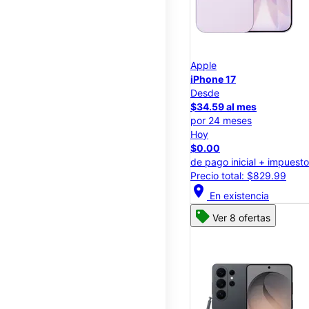
Apple
iPhone 17
Desde
$34.59 al mes
por 24 meses
Hoy
$0.00
de pago inicial + impuest
Precio total: $829.99
location_on
En existencia
Ver 8 ofertas