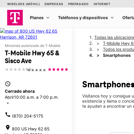
Todas las ubicacion
T-Mobile Hwy 6
Minorista autorizado de T-Mobile
Todos los prod
T-Mobile Hwy 65 &
Smartphones
Sisco Ave
4.5
★★★★★
Smartphone
access_time
Cerrado ahora
Visítanos hoy y consigue 
Abrir
10:00 a.m. a 7:00 p.m.
existencia y llama o conc
arrow_drop_down
te ayuden a encontrar un
call
(870) 204-5175
location_on
800 US Hwy 62 65