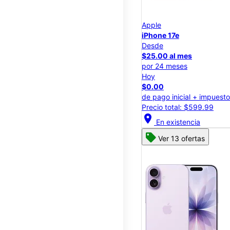
Apple
iPhone 17e
Desde
$25.00 al mes
por 24 meses
Hoy
$0.00
de pago inicial + impuest
Precio total: $599.99
location_on
En existencia
Ver 13 ofertas