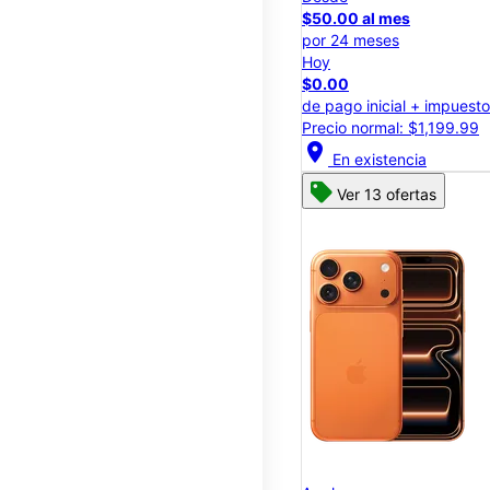
$50.00 al mes
por 24 meses
Hoy
$0.00
de pago inicial + impuest
Precio normal: $1,199.99
location_on
En existencia
Ver 13 ofertas