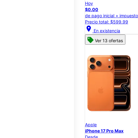
Hoy
$0.00
de pago inicial + impuest
Precio total: $599.99
location_on
En existencia
Ver 13 ofertas
Apple
iPhone 17 Pro Max
Desde