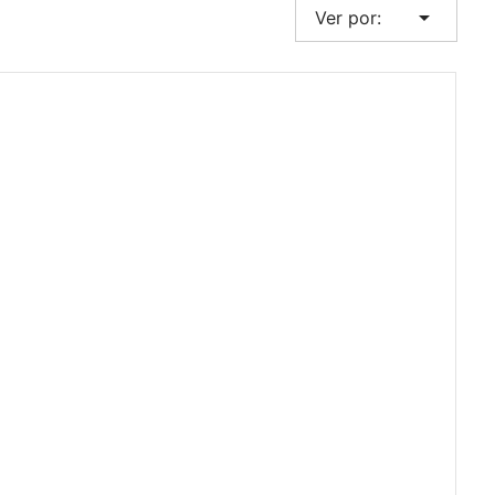
arrow_drop_down
Ver por: