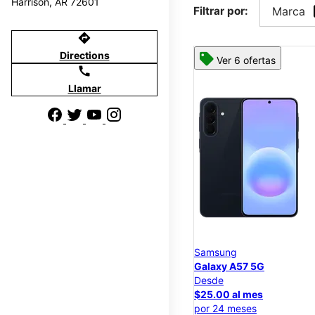
Harrison, AR 72601
Filtrar por:
Marca
directions
Directions
Ver 6 ofertas
call
Llamar
Samsung
Galaxy A57 5G
Desde
$25.00 al mes
por 24 meses