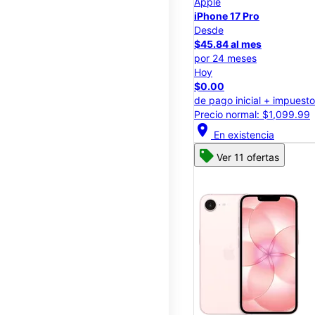
Apple
iPhone 17 Pro
Desde
$45.84 al mes
por 24 meses
Hoy
$0.00
de pago inicial + impuest
Precio normal: $1,099.99
location_on
En existencia
Ver 11 ofertas