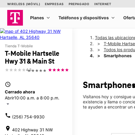
Todas las ubicacion
T-Mobile Hartse
Tienda T-Mobile
Todos los prod
T-Mobile Hartselle
Smartphones
Hwy 31 & Main St
4.3
★★★★★
Smartphone
access_time
Cerrado ahora
Visítanos hoy y consigue 
Abrir
10:00 a.m. a 8:00 p.m.
existencia y llama o conc
arrow_drop_down
te ayuden a encontrar un
call
(256) 754-9930
location_on
402 Highway 31 NW