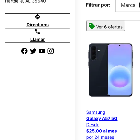
Hartselle, AL 35640
Filtrar por:
Marca
directions
Directions
Ver 6 ofertas
call
Llamar
Samsung
Galaxy A57 5G
Desde
$25.00 al mes
por 24 meses