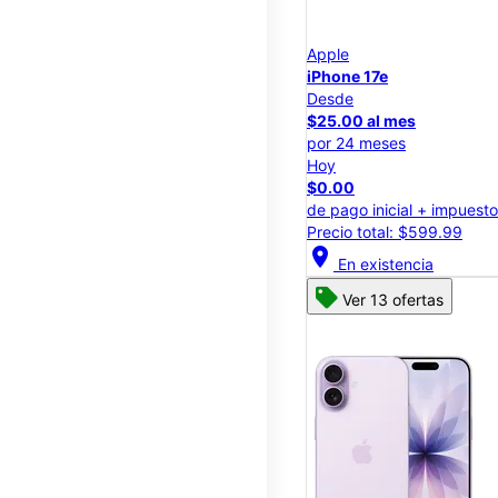
Apple
iPhone 17e
Desde
$25.00 al mes
por 24 meses
Hoy
$0.00
de pago inicial + impuest
Precio total: $599.99
location_on
En existencia
Ver 13 ofertas