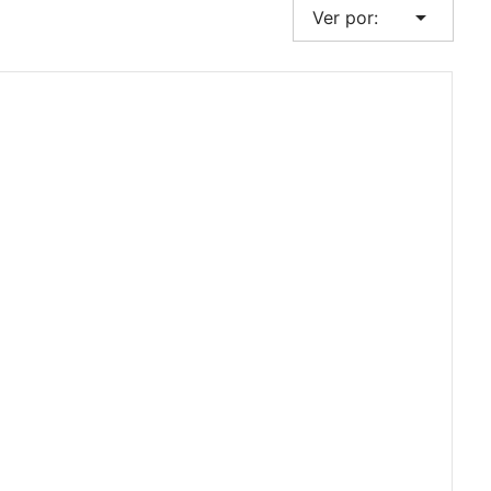
arrow_drop_down
Ver por: