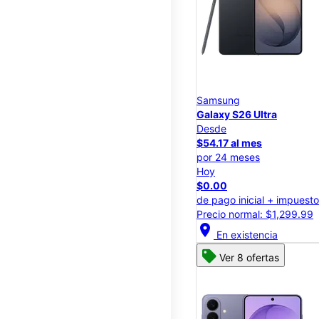
Samsung
Galaxy S26 Ultra
Desde
$54.17 al mes
por 24 meses
Hoy
$0.00
de pago inicial + impuest
Precio normal: $1,299.99
location_on
En existencia
Ver 8 ofertas