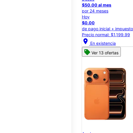
$50.00 al mes
por 24 meses
Hoy
$0.00
de pago inicial + impuest
Precio normal: $1,199.99
location_on
En existencia
Ver 13 ofertas