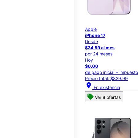
Apple
iPhone 17
Desde
$34.59 al mes
por 24 meses
Hoy
$0.00
de pago inicial + impuest
Precio total: $829.99
location_on
En existencia
Ver 8 ofertas