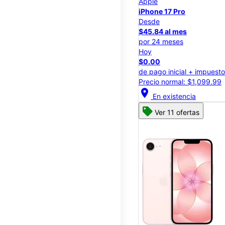
Apple
iPhone 17 Pro
Desde
$45.84 al mes
por 24 meses
Hoy
$0.00
de pago inicial + impuest
Precio normal: $1,099.99
location_on
En existencia
Ver 11 ofertas