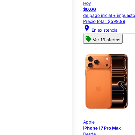
Hoy
$0.00
de pago inicial + impuest
Precio total: $599.99
location_on
En existencia
Ver 13 ofertas
Apple
iPhone 17 Pro Max
Desde