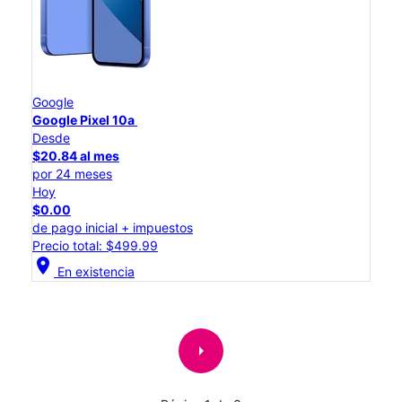
Google
Google Pixel 10a
Desde
$20.84 al mes
por 24 meses
Hoy
$0.00
de pago inicial + impuestos
Precio total: $499.99
location_on
En existencia
arrow_right