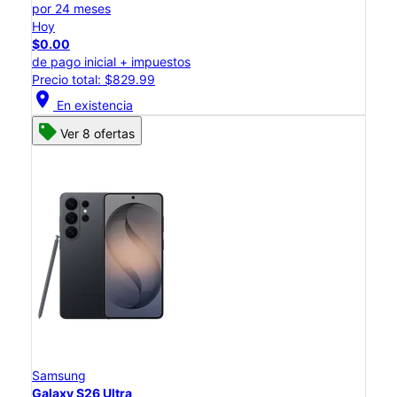
por 24 meses
Hoy
$0.00
de pago inicial + impuestos
Precio total: $829.99
location_on
En existencia
Ver 8 ofertas
Samsung
Galaxy S26 Ultra