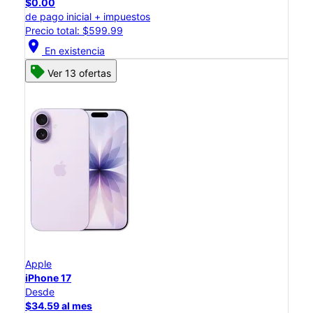
$0.00
de pago inicial + impuestos
Precio total: $599.99
location_on
En existencia
Ver 13 ofertas
Apple
iPhone 17
Desde
$34.59 al mes