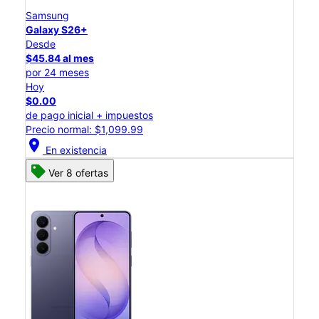
Samsung
Galaxy S26+
Desde
$45.84 al mes
por 24 meses
Hoy
$0.00
de pago inicial + impuestos
Precio normal: $1,099.99
location_on
En existencia
Ver 8 ofertas