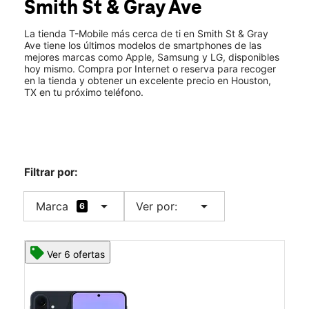
Smith St & Gray Ave
Mar.:
10:00 a.m. a 7:00 p.m.
location_on
2101 Smith St Suite 103 Houston, TX 77002
La tienda T-Mobile más cerca de ti en Smith St & Gray
Ave tiene los últimos modelos de smartphones de las
mejores marcas como Apple, Samsung y LG, disponibles
hoy mismo. Compra por Internet o reserva para recoger
en la tienda y obtener un excelente precio en Houston,
TX en tu próximo teléfono.
Filtrar por:
arrow_drop_down
arrow_drop_down
Marca
Ver por:
6
Ver 6 ofertas