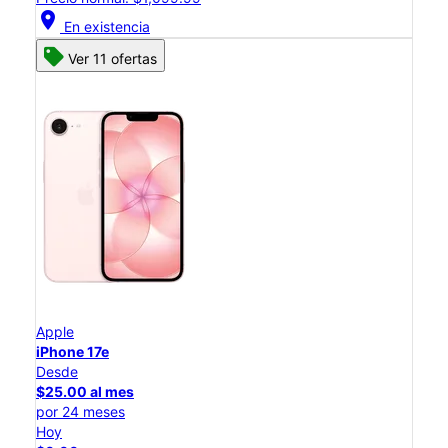
location_on
En existencia
Ver 11 ofertas
Apple
iPhone 17e
Desde
$25.00 al mes
por 24 meses
Hoy