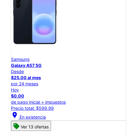
Samsung
Galaxy A57 5G
Desde
$25.00 al mes
por 24 meses
Hoy
$0.00
de pago inicial + impuestos
Precio total: $599.99
location_on
En existencia
Ver 13 ofertas