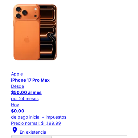
Apple
iPhone 17 Pro Max
Desde
$50.00 al mes
por 24 meses
Hoy
$0.00
de pago inicial + impuestos
Precio normal: $1,199.99
location_on
En existencia