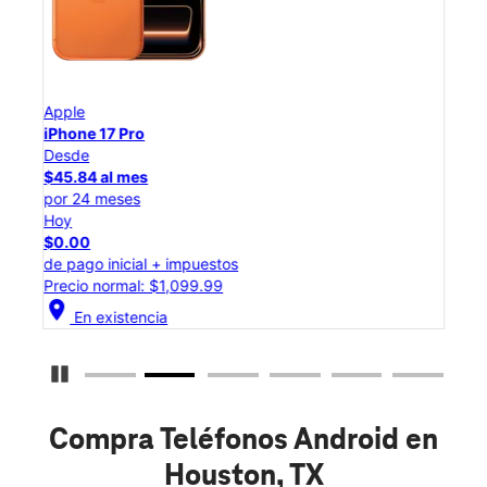
Apple
App
iPhone 17 Pro
iPho
Desde
Des
$45.84 al mes
$25
por 24 meses
por 
Hoy
Hoy
$0.00
$0.
de pago inicial + impuestos
de p
Precio normal: $1,099.99
Prec
location_on
location_on
En existencia
Detener carrusel
Compra Teléfonos Android en
Houston, TX