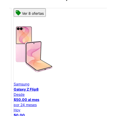
Ver 8 ofertas
Samsung
Sam
Galaxy Z Flip8
Gal
Desde
Des
$50.00 al mes
$25
por 24 meses
por 
Hoy
Hoy
$0.00
$0.