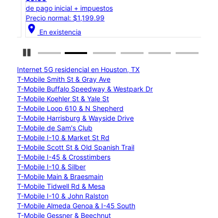
de pago inicial + impuestos
de p
Precio normal: $1,199.99
Prec
location_on
location_on
En existencia
Detener carrusel
Internet 5G residencial en Houston, TX
T-Mobile Smith St & Gray Ave
T-Mobile Buffalo Speedway & Westpark Dr
T-Mobile Koehler St & Yale St
T-Mobile Loop 610 & N Shepherd
T-Mobile Harrisburg & Wayside Drive
T-Mobile de Sam's Club
T-Mobile I-10 & Market St Rd
T-Mobile Scott St & Old Spanish Trail
T-Mobile I-45 & Crosstimbers
T-Mobile I-10 & Silber
T-Mobile Main & Braesmain
T-Mobile Tidwell Rd & Mesa
T-Mobile I-10 & John Ralston
T-Mobile Almeda Genoa & I-45 South
T-Mobile Gessner & Beechnut