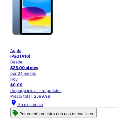
Apple
iPad (A16)
Desde
$25.00 al mes
por 24 meses
Hoy
$0.00
de pago inicial + impuestos
Precio total: $599.99
location_on
En existencia
Por cuenta nuestra con una nueva línea.