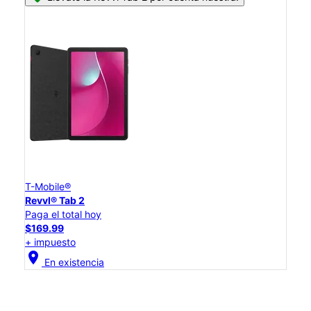
T-Mobile®
Revvl® Tab 2
Paga el total hoy
$169.99
+ impuesto
location_on
En existencia