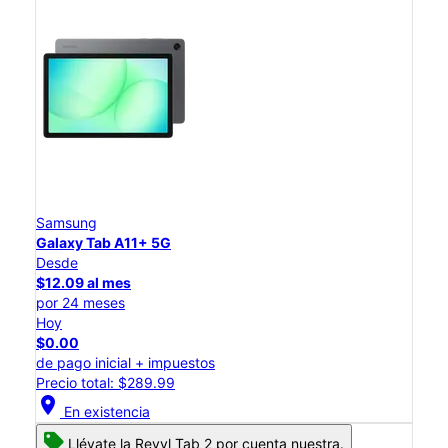
Samsung
Galaxy Tab A11+ 5G
Desde
$12.09 al mes
por 24 meses
Hoy
$0.00
de pago inicial + impuestos
Precio total: $289.99
location_on
En existencia
Llévate la Revvl Tab 2 por cuenta nuestra.