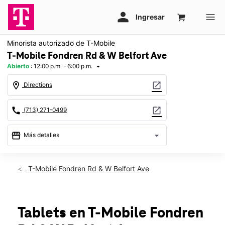
Minorista autorizado de T-Mobile
T-Mobile Fondren Rd & W Belfort Ave
Abierto
:
12:00 p.m. - 6:00 p.m.
arrow_drop_down
location_on
open_in_new
Directions
call
open_in_new
(713) 271-0499
storefront
arrow_drop_down
Más detalles
Abrir
access_time
Dom.:
12:00 p.m. a 6:00 p.m.
T-Mobile Fondren Rd & W Belfort Ave
Lun.:
10:00 a.m. a 8:00 p.m.
Mar.:
10:00 a.m. a 8:00 p.m.
Mié.:
10:00 a.m. a 8:00 p.m.
Jue.:
10:00 a.m. a 8:00 p.m.
Tablets
en T-Mobile
Fondren
Vie.:
10:00 a.m. a 8:00 p.m.