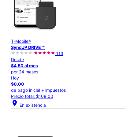
T-Mobile®
SyncUP DRIVE ™
113
Desde
$4.50 al mes
por 24 meses
Hoy
$0.00
de pago inicial + impuestos
Precio total: $108.00
location_on
En existencia