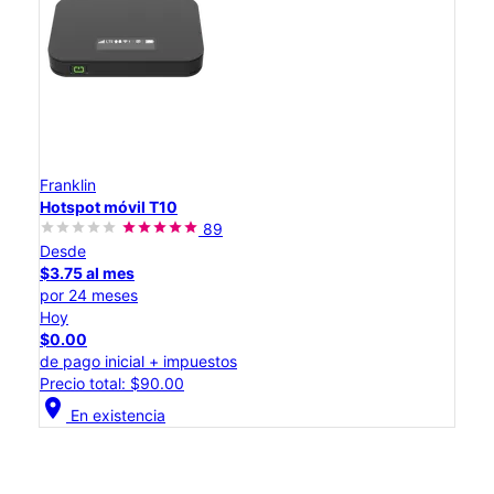
Franklin
Hotspot móvil T10
89
Desde
$3.75 al mes
por 24 meses
Hoy
$0.00
de pago inicial + impuestos
Precio total: $90.00
location_on
En existencia