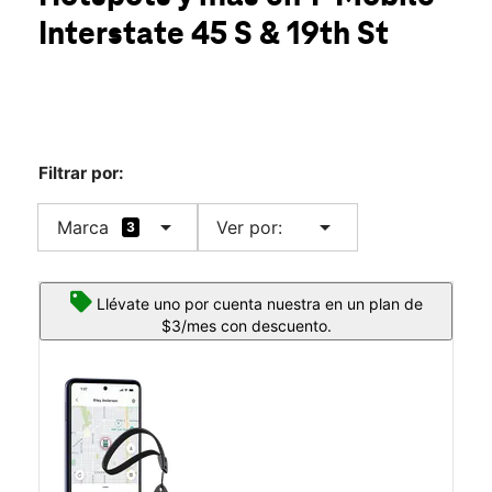
Vie.:
10:00 a.m. a 8:00 p.m.
Interstate 45 S & 19th St
Sáb.:
10:00 a.m. a 8:00 p.m.
location_on
193 Interstate 45 S Ste C Huntsville, TX 77340
Filtrar por:
arrow_drop_down
arrow_drop_down
Marca
Ver por:
3
Llévate uno por cuenta nuestra en un plan de
$3/mes con descuento.