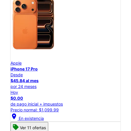
Apple
iPhone 17 Pro
Desde
$45.84 al mes
por 24 meses
Hoy
$0.00
de pago inicial + impuestos
Precio normal: $1,099.99
location_on
En existencia
Ver 11 ofertas