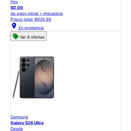
Hoy
$0.00
de pago inicial + impuestos
Precio total: $829.99
location_on
En existencia
Ver 8 ofertas
Samsung
Galaxy S26 Ultra
Desde