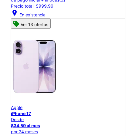
Precio total: $999.99
location_on
En existencia
Ver 13 ofertas
Apple
iPhone 17
Desde
$34.59 al mes
por 24 meses