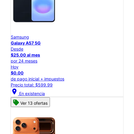
Samsung
Galaxy A57 5G
Desde
$25.00 al mes
por 24 meses
Hoy
$0.00
de pago inicial + impuestos
Precio total: $599.99
location_on
En existencia
Ver 13 ofertas