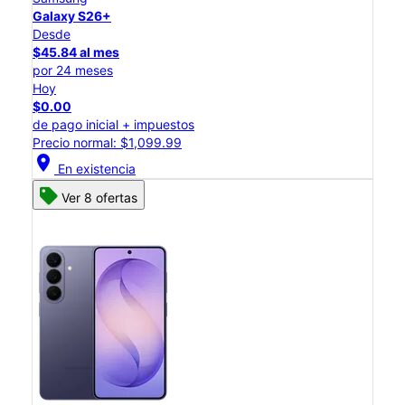
Galaxy S26+
Desde
$45.84 al mes
por 24 meses
Hoy
$0.00
de pago inicial + impuestos
Precio normal: $1,099.99
location_on
En existencia
Ver 8 ofertas