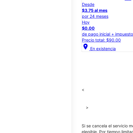
Desde
$3.75 al mes
por 24 meses
Hoy
$0.00
de pago inicial + impuest
Precio total: $90.00
location_on
En existencia
<
>
Si se cancela el servicio m
elegible. Por tiempo limit