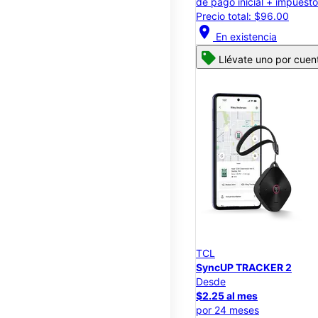
de pago inicial + impuest
Precio total: $96.00
location_on
En existencia
Llévate uno por cuen
TCL
SyncUP TRACKER 2
Desde
$2.25 al mes
por 24 meses