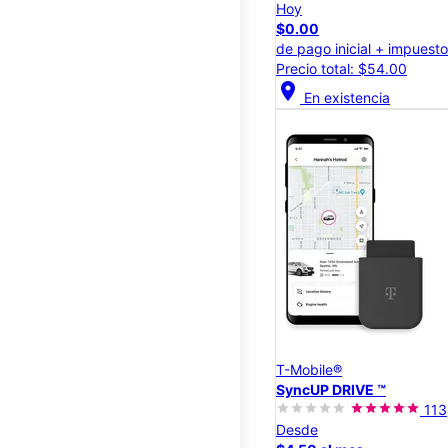
Hoy
$0.00
de pago inicial + impuest
Precio total: $54.00
location_on
En existencia
T-Mobile®
SyncUP DRIVE ™
113
Desde