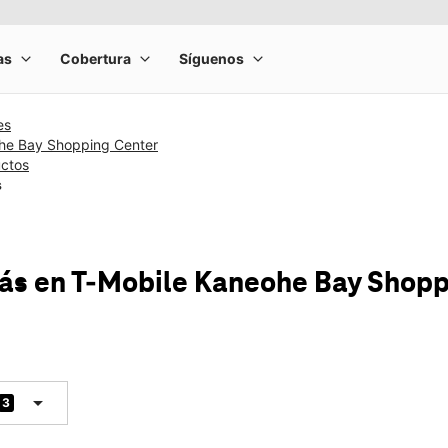
es
he Bay Shopping Center
uctos
s
más
en T-Mobile
Kaneohe Bay Shopp
arrow_drop_down
3