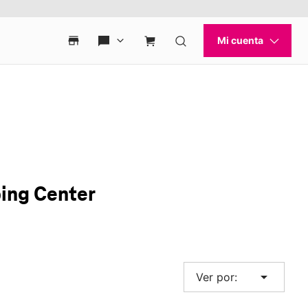
ing Center
arrow_drop_down
Ver por: