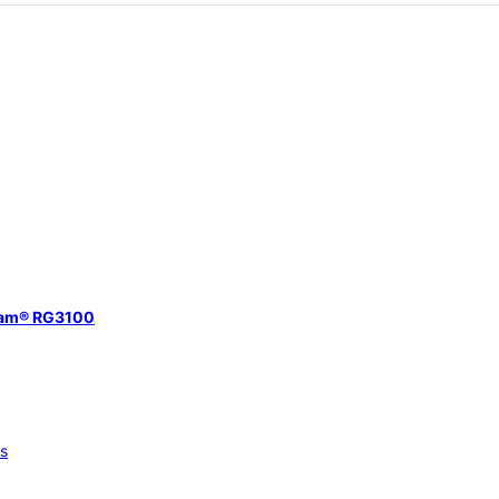
eam® RG3100
os