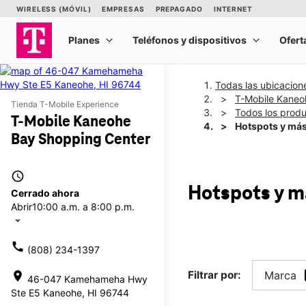
Todas las ubicacion
T-Mobile Kaneo
Tienda T-Mobile Experience
Todos los prod
T-Mobile Kaneohe
Hotspots y má
Bay Shopping Center
access_time
Hotspots y 
Cerrado ahora
Abrir
10:00 a.m. a 8:00 p.m.
arrow_drop_down
call
(808) 234-1397
Filtrar por:
Marca
location_on
46-047 Kamehameha Hwy
Ste E5 Kaneohe, HI 96744