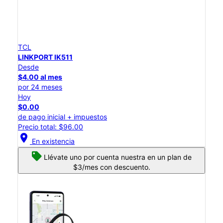
TCL
LINKPORT IK511
Desde
$4.00 al mes
por 24 meses
Hoy
$0.00
de pago inicial + impuestos
Precio total: $96.00
location_on
En existencia
Llévate uno por cuenta nuestra en un plan de
$3/mes con descuento.