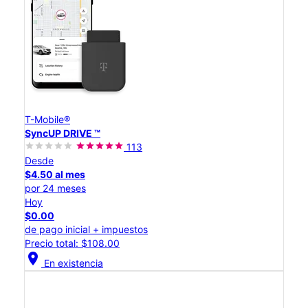
T-Mobile®
SyncUP DRIVE ™
113
Desde
$4.50 al mes
por 24 meses
Hoy
$0.00
de pago inicial + impuestos
Precio total: $108.00
location_on
En existencia