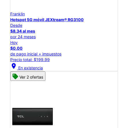
Franklin
Hotspot 5G móvil JEXtream® RG3100
Desde
$8.34 al mes
por 24 meses
Hoy
$0.00
de pago inicial + impuestos
Precio total: $199.99
location_on
En existencia
Ver 2 ofertas