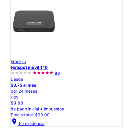
Franklin
Hotspot móvil T10
89
Desde
$3.75 al mes
por 24 meses
Hoy
$0.00
de pago inicial + impuestos
Precio total: $90.00
location_on
En existencia