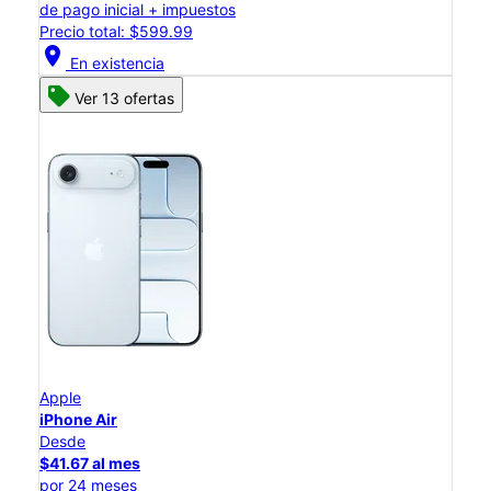
de pago inicial + impuestos
Precio total: $599.99
location_on
En existencia
Ver 13 ofertas
Apple
iPhone Air
Desde
$41.67 al mes
por 24 meses