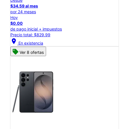
Desde
$34.59 al mes
por 24 meses
Hoy
$0.00
de pago inicial + impuestos
Precio total: $829.99
location_on
En existencia
Ver 8 ofertas