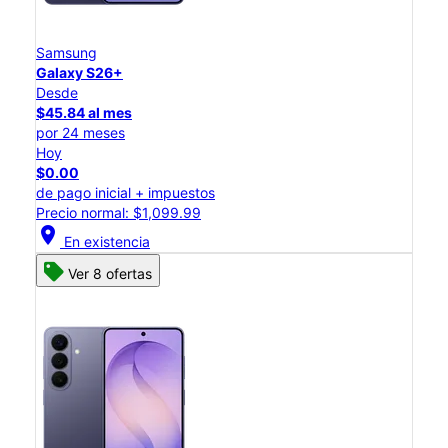
Samsung
Galaxy S26+
Desde
$45.84 al mes
por 24 meses
Hoy
$0.00
de pago inicial + impuestos
Precio normal: $1,099.99
location_on
En existencia
Ver 8 ofertas