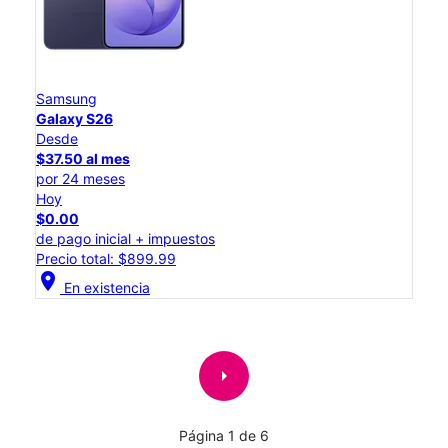
Samsung
Galaxy S26
Desde
$37.50 al mes
por 24 meses
Hoy
$0.00
de pago inicial + impuestos
Precio total: $899.99
location_on
En existencia
arrow_right
Página 1 de 6