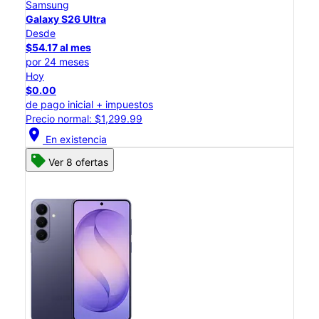
Samsung
Galaxy S26 Ultra
Desde
$54.17 al mes
por 24 meses
Hoy
$0.00
de pago inicial + impuestos
Precio normal: $1,299.99
location_on
En existencia
Ver 8 ofertas