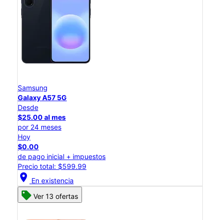
Samsung
Galaxy A57 5G
Desde
$25.00 al mes
por 24 meses
Hoy
$0.00
de pago inicial + impuestos
Precio total: $599.99
location_on
En existencia
Ver 13 ofertas