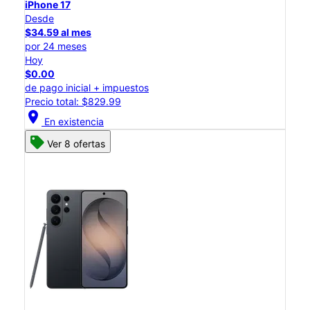
iPhone 17
Desde
$34.59 al mes
por 24 meses
Hoy
$0.00
de pago inicial + impuestos
Precio total: $829.99
location_on
En existencia
Ver 8 ofertas