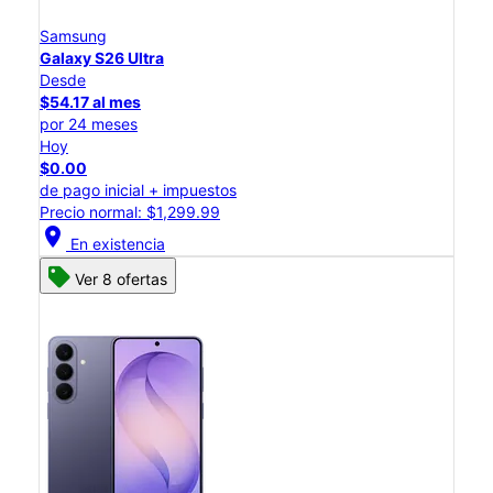
Samsung
Galaxy S26 Ultra
Desde
$54.17 al mes
por 24 meses
Hoy
$0.00
de pago inicial + impuestos
Precio normal: $1,299.99
location_on
En existencia
Ver 8 ofertas