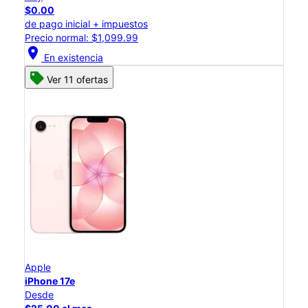
$0.00
de pago inicial + impuestos
Precio normal: $1,099.99
location_on
En existencia
Ver 11 ofertas
Apple
iPhone 17e
Desde