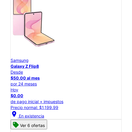
Samsung
Galaxy Z Flip8
Desde
$50.00 al mes
por 24 meses
Hoy
$0.00
de pago inicial + impuestos
Precio normal: $1,199.99
location_on
En existencia
Ver 6 ofertas