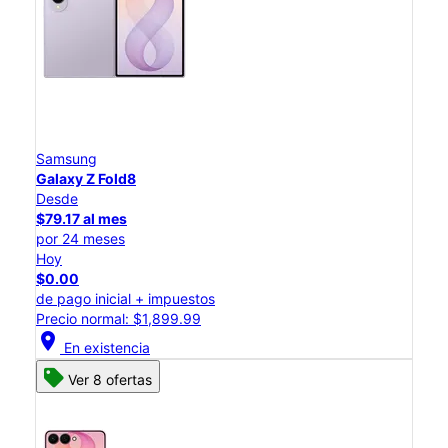
Samsung
Galaxy Z Fold8
Desde
$79.17 al mes
por 24 meses
Hoy
$0.00
de pago inicial + impuestos
Precio normal: $1,899.99
location_on
En existencia
Ver 8 ofertas