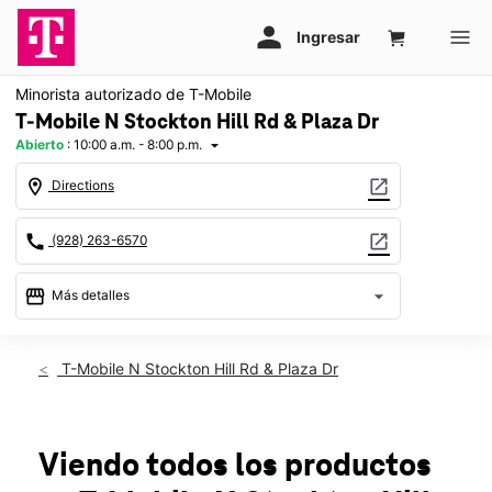
Minorista autorizado de T-Mobile
T-Mobile N Stockton Hill Rd & Plaza Dr
Abierto
:
10:00 a.m. - 8:00 p.m.
arrow_drop_down
location_on
open_in_new
Directions
call
open_in_new
(928) 263-6570
storefront
arrow_drop_down
Más detalles
Abrir
access_time
Vie.:
10:00 a.m. a 8:00 p.m.
T-Mobile N Stockton Hill Rd & Plaza Dr
Sáb.:
10:00 a.m. a 8:00 p.m.
Dom.:
11:00 a.m. a 6:00 p.m.
Lun.:
10:00 a.m. a 8:00 p.m.
Mar.:
10:00 a.m. a 8:00 p.m.
Viendo todos los productos
Mié.:
10:00 a.m. a 8:00 p.m.