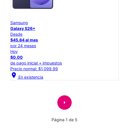
Samsung
Galaxy S26+
Desde
$45.84 al mes
por 24 meses
Hoy
$0.00
de pago inicial + impuestos
Precio normal: $1,099.99
location_on
En existencia
arrow_right
Página 1 de 5