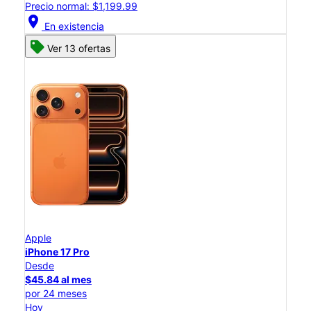
Precio normal: $1,199.99
location_on
En existencia
Ver 13 ofertas
Apple
iPhone 17 Pro
Desde
$45.84 al mes
por 24 meses
Hoy