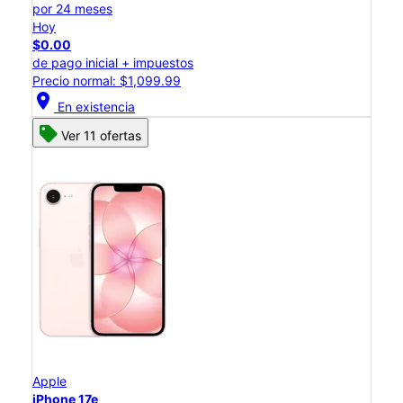
por 24 meses
Hoy
$0.00
de pago inicial + impuestos
Precio normal: $1,099.99
location_on
En existencia
Ver 11 ofertas
Apple
iPhone 17e