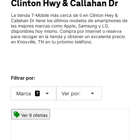
Clinton Hwy & Callahan Dr
Sáb.:
10:00 a.m. a 8:00 p.m.
location_on
6674 Clinton Hwy Knoxville, TN 37912
La tienda T-Mobile más cerca de ti en Clinton Hwy &
Callahan Dr tiene los últimos modelos de smartphones de
las mejores marcas como Apple, Samsung y LG,
disponibles hoy mismo. Compra por Internet o reserva
para recoger en la tienda y obtener un excelente precio
en Knoxville, TN en tu próximo teléfono.
Filtrar por:
arrow_drop_down
arrow_drop_down
Marca
Ver por:
7
Ver 9 ofertas