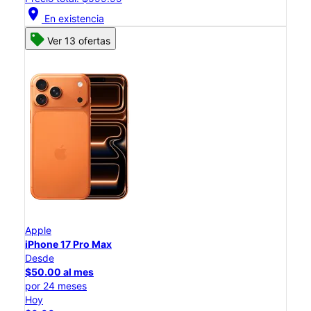
location_on
En existencia
Ver 13 ofertas
Apple
iPhone 17 Pro Max
Desde
$50.00 al mes
por 24 meses
Hoy