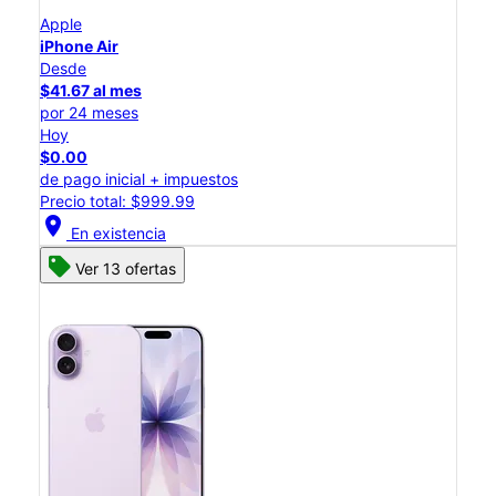
Apple
iPhone Air
Desde
$41.67 al mes
por 24 meses
Hoy
$0.00
de pago inicial + impuestos
Precio total: $999.99
location_on
En existencia
Ver 13 ofertas