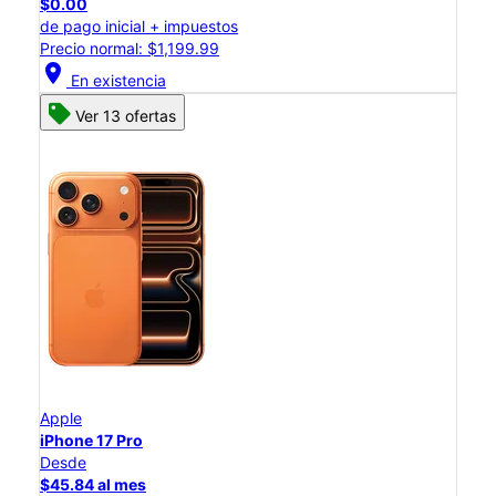
$0.00
de pago inicial + impuestos
Precio normal: $1,199.99
location_on
En existencia
Ver 13 ofertas
Apple
iPhone 17 Pro
Desde
$45.84 al mes