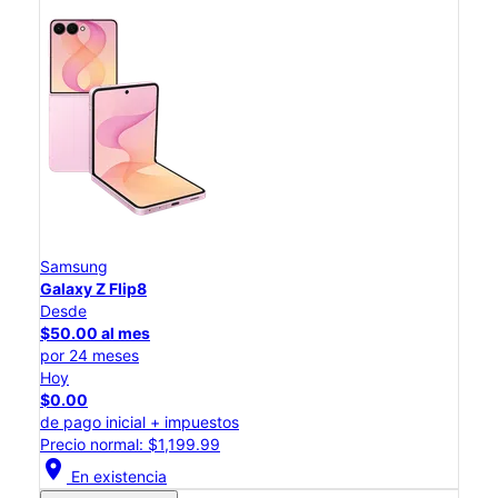
Samsung
Galaxy Z Flip8
Desde
$50.00 al mes
por 24 meses
Hoy
$0.00
de pago inicial + impuestos
Precio normal: $1,199.99
location_on
En existencia