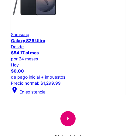
Samsung
Galaxy S26 Ultra
Desde
$54.17 al mes
por 24 meses
Hoy
$0.00
de pago inicial + impuestos
Precio normal: $1,299.99
location_on
En existencia
arrow_right