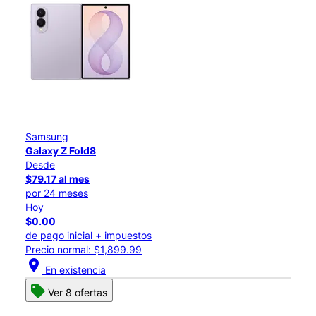
Samsung
Galaxy Z Fold8
Desde
$79.17 al mes
por 24 meses
Hoy
$0.00
de pago inicial + impuestos
Precio normal: $1,899.99
location_on
En existencia
Ver 8 ofertas