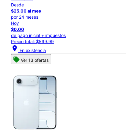
Desde
$25.00 al mes
por 24 meses
Hoy
$0.00
de pago inicial + impuestos
Precio total: $599.99
location_on
En existencia
Ver 13 ofertas