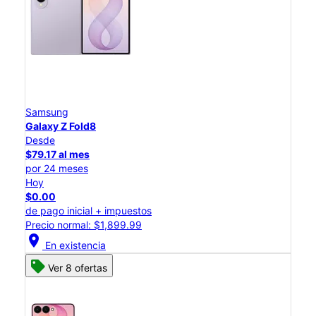
Samsung
Galaxy Z Fold8
Desde
$79.17 al mes
por 24 meses
Hoy
$0.00
de pago inicial + impuestos
Precio normal: $1,899.99
location_on
En existencia
Ver 8 ofertas