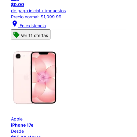
$0.00
de pago inicial + impuestos
Precio normal: $1,099.99
location_on
En existencia
Ver 11 ofertas
Apple
iPhone 17e
Desde