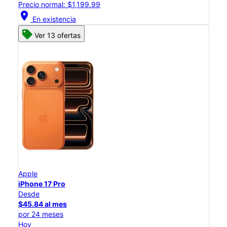
Precio normal: $1,199.99
location_on
En existencia
Ver 13 ofertas
Apple
iPhone 17 Pro
Desde
$45.84 al mes
por 24 meses
Hoy