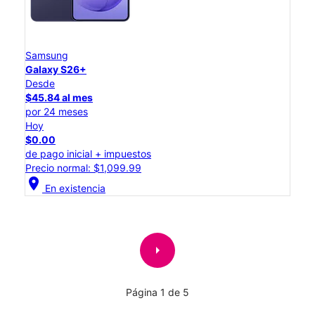
Samsung
Galaxy S26+
Desde
$45.84 al mes
por 24 meses
Hoy
$0.00
de pago inicial + impuestos
Precio normal: $1,099.99
location_on
En existencia
arrow_right
Página 1 de 5