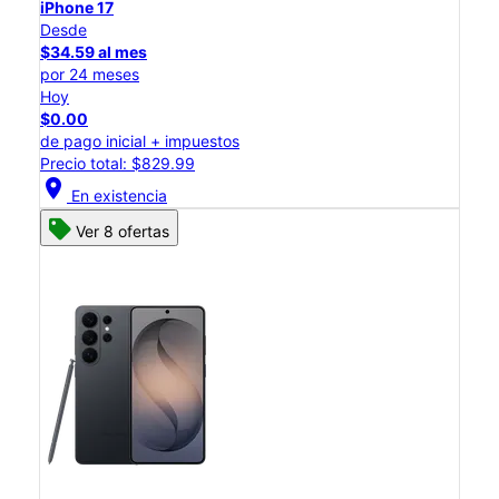
iPhone 17
Desde
$34.59 al mes
por 24 meses
Hoy
$0.00
de pago inicial + impuestos
Precio total: $829.99
location_on
En existencia
Ver 8 ofertas