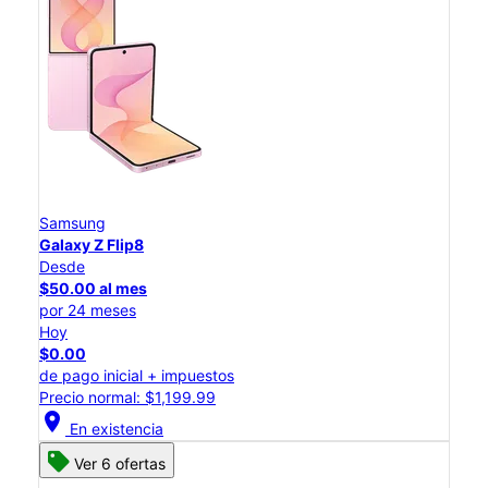
Samsung
Galaxy Z Flip8
Desde
$50.00 al mes
por 24 meses
Hoy
$0.00
de pago inicial + impuestos
Precio normal: $1,199.99
location_on
En existencia
Ver 6 ofertas