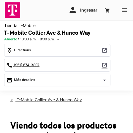
Tienda T-Mobile
T-Mobile Collier Ave & Hunco Way
Abierto
:
10:00 a.m. - 8:00 p.m.
arrow_drop_down
location_on
open_in_new
Directions
call
open_in_new
(951) 674-3807
storefront
arrow_drop_down
Más detalles
Abrir
access_time
Sáb.:
10:00 a.m. a 8:00 p.m.
T-Mobile Collier Ave & Hunco Way
Dom.:
11:00 a.m. a 6:00 p.m.
Lun.:
10:00 a.m. a 8:00 p.m.
Mar.:
10:00 a.m. a 8:00 p.m.
Mié.:
10:00 a.m. a 8:00 p.m.
Viendo todos los productos
Jue.:
10:00 a.m. a 8:00 p.m.