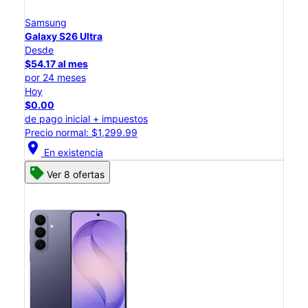
Samsung
Galaxy S26 Ultra
Desde
$54.17 al mes
por 24 meses
Hoy
$0.00
de pago inicial + impuestos
Precio normal: $1,299.99
location_on
En existencia
Ver 8 ofertas