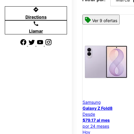
directions
Directions
Ver 9 ofertas
call
Llamar
Samsung
Galaxy Z Fold8
Desde
$79.17 al mes
por 24 meses
Hoy