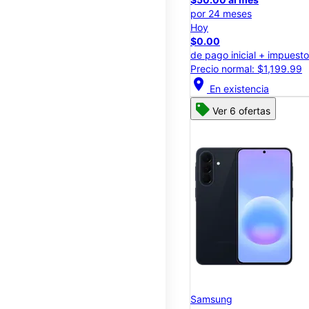
por 24 meses
Hoy
$0.00
de pago inicial + impuest
Precio normal: $1,199.99
location_on
En existencia
Ver 6 ofertas
Samsung