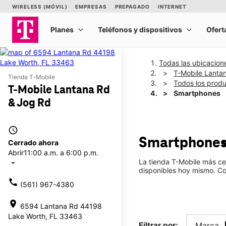
Todas las ubicacion
T-Mobile Lanta
Tienda T-Mobile
Todos los prod
T-Mobile Lantana Rd
Smartphones
& Jog Rd
access_time
Smartphone
Cerrado ahora
Abrir
11:00 a.m. a 6:00 p.m.
La tienda T-Mobile más ce
arrow_drop_down
disponibles hoy mismo. Co
call
(561) 967-4380
location_on
6594 Lantana Rd 44198
Lake Worth, FL 33463
Filtrar por:
Marca