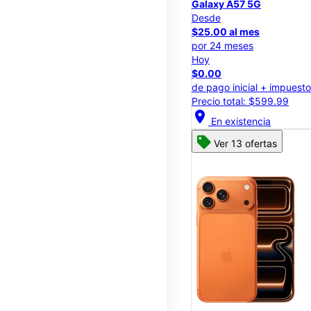
Galaxy A57 5G
Desde
$25.00 al mes
por 24 meses
Hoy
$0.00
de pago inicial + impuest
Precio total: $599.99
location_on
En existencia
Ver 13 ofertas