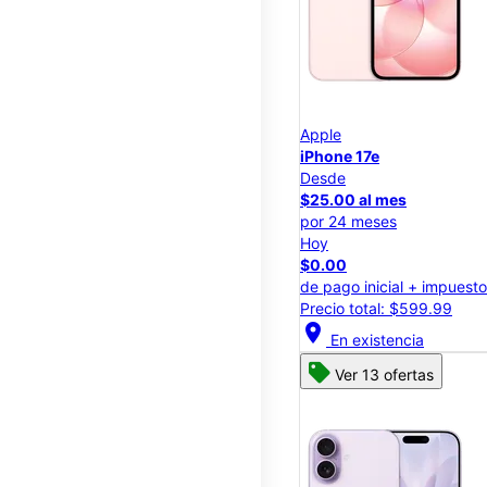
Apple
iPhone 17e
Desde
$25.00 al mes
por 24 meses
Hoy
$0.00
de pago inicial + impuest
Precio total: $599.99
location_on
En existencia
Ver 13 ofertas