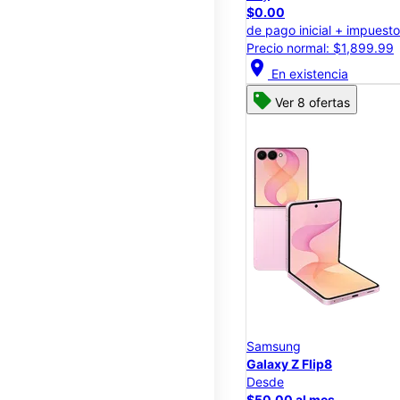
$0.00
de pago inicial + impuest
Precio normal: $1,899.99
location_on
En existencia
Ver 8 ofertas
Samsung
Galaxy Z Flip8
Desde
$50.00 al mes