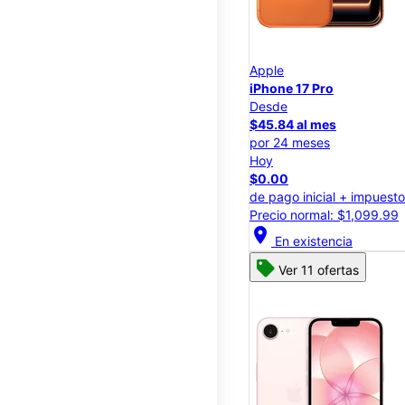
Apple
iPhone 17 Pro
Desde
$45.84 al mes
por 24 meses
Hoy
$0.00
de pago inicial + impuest
Precio normal: $1,099.99
location_on
En existencia
Ver 11 ofertas