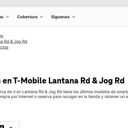
es
na Rd & Jog Rd
uctos
s
en T-Mobile
Lantana Rd & Jog Rd
rca de ti en Lantana Rd & Jog Rd tiene los últimos modelos de sma
mpra por Internet o reserva para recoger en la tienda y obtener un e
arrow_drop_down
6