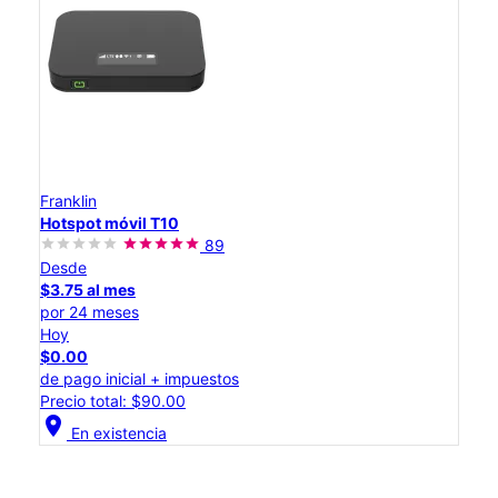
Franklin
Hotspot móvil T10
89
Desde
$3.75 al mes
por 24 meses
Hoy
$0.00
de pago inicial + impuestos
Precio total: $90.00
location_on
En existencia