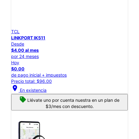
TCL
LINKPORT IK511
Desde
$4.00 al mes
por 24 meses
Hoy
$0.00
de pago inicial + impuestos
Precio total: $96.00
location_on
En existencia
Llévate uno por cuenta nuestra en un plan de
$3/mes con descuento.