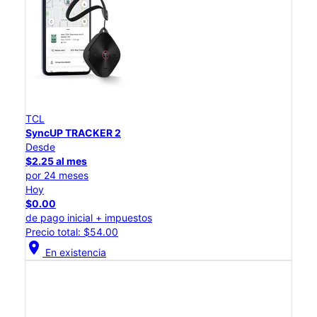
TCL
SyncUP TRACKER 2
Desde
$2.25 al mes
por 24 meses
Hoy
$0.00
de pago inicial + impuestos
Precio total: $54.00
location_on
En existencia