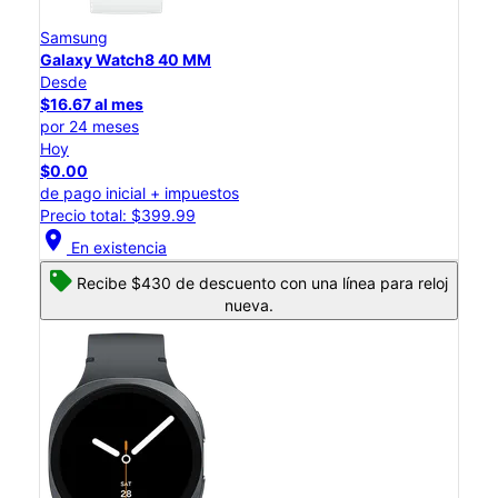
Samsung
Galaxy Watch8 40 MM
Desde
$16.67 al mes
por 24 meses
Hoy
$0.00
de pago inicial + impuestos
Precio total: $399.99
location_on
En existencia
Recibe $430 de descuento con una línea para reloj
nueva.