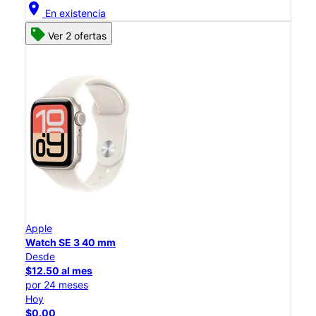
location_on
En existencia
Ver 2 ofertas
Apple
Watch SE 3 40 mm
Desde
$12.50 al mes
por 24 meses
Hoy
$0.00