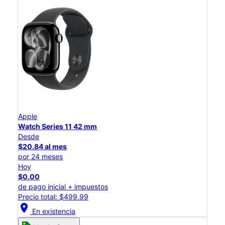
Apple
Watch Series 11 42 mm
Desde
$20.84 al mes
por 24 meses
Hoy
$0.00
de pago inicial + impuestos
Precio total: $499.99
location_on
En existencia