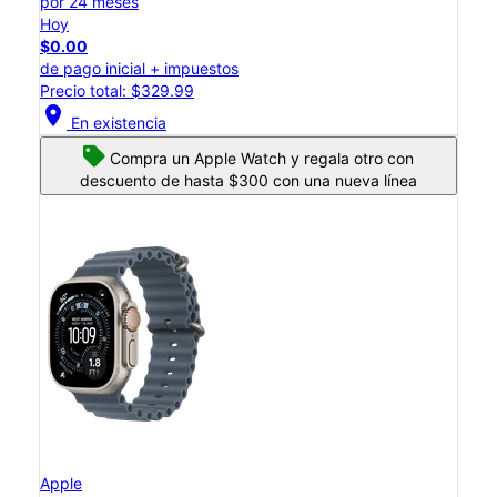
por 24 meses
Hoy
$0.00
de pago inicial + impuestos
Precio total: $329.99
location_on
En existencia
Compra un Apple Watch y regala otro con
descuento de hasta $300 con una nueva línea
Apple