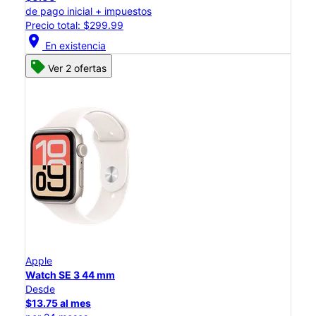
de pago inicial + impuestos
Precio total: $299.99
location_on
En existencia
Ver 2 ofertas
Apple
Watch SE 3 44 mm
Desde
$13.75 al mes