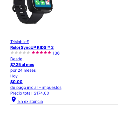
T-Mobile®
Reloj SyncUP KIDSᵀᴹ 2
136
Desde
$7.25 al mes
por 24 meses
Hoy
$0.00
de pago inicial + impuestos
Precio total: $174.00
location_on
En existencia