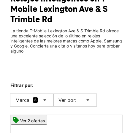
Mié.:
10:00 a.m. a 8:00 p.m.
Mobile
Lexington Ave & S
Jue.:
10:00 a.m. a 8:00 p.m.
location_on
Trimble Rd
1406a Lexington Avenue Mansfield, OH 44907
La tienda T-Mobile Lexington Ave & S Trimble Rd ofrece
una excelente selección de lo último en relojes
inteligentes de las mejores marcas como Apple, Samsung
y Google. Concierta una cita o visítanos hoy para probar
alguno.
Filtrar por:
arrow_drop_down
arrow_drop_down
Marca
Ver por:
3
Ver 2 ofertas