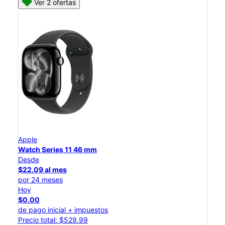
Ver 2 ofertas
Apple
Watch Series 11 46 mm
Desde
$22.09 al mes
por 24 meses
Hoy
$0.00
de pago inicial + impuestos
Precio total: $529.99