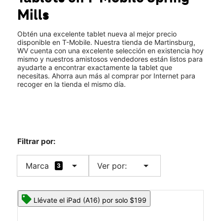
Vie.:
10:00 a.m. a 8:00 p.m.
Mills
Sáb.:
10:00 a.m. a 8:00 p.m.
location_on
5724 Hammonds Mill Rd Ste B Martinsburg, WV 25404
Obtén una excelente tablet nueva al mejor precio
disponible en T-Mobile. Nuestra tienda de Martinsburg,
WV cuenta con una excelente selección en existencia hoy
mismo y nuestros amistosos vendedores están listos para
ayudarte a encontrar exactamente la tablet que
necesitas. Ahorra aun más al comprar por Internet para
recoger en la tienda el mismo día.
Filtrar por:
arrow_drop_down
arrow_drop_down
Marca
Ver por:
3
Llévate el iPad (A16) por solo $199