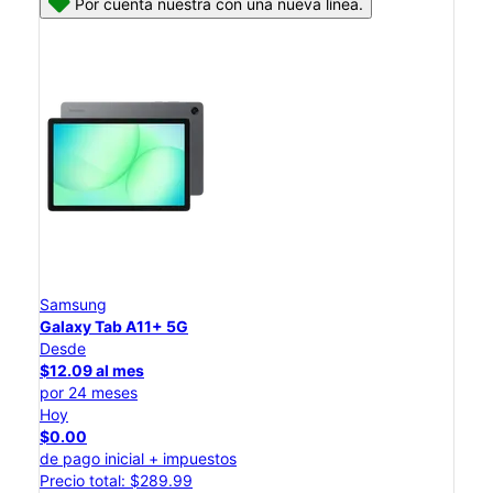
Por cuenta nuestra con una nueva línea.
Samsung
Galaxy Tab A11+ 5G
Desde
$12.09 al mes
por 24 meses
Hoy
$0.00
de pago inicial + impuestos
Precio total: $289.99