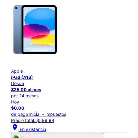
Apple
iPad (A16)
Desde
$25.00 al mes
por 24 meses
Hoy
$0.00
de pago inicial + impuestos
Precio total: $599.99
location_on
En existencia