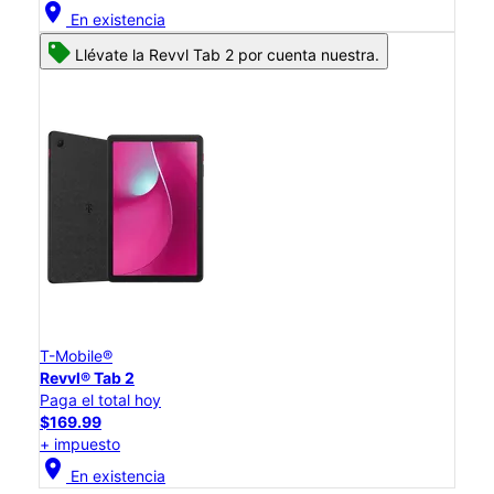
location_on
En existencia
Llévate la Revvl Tab 2 por cuenta nuestra.
T-Mobile®
Revvl® Tab 2
Paga el total hoy
$169.99
+ impuesto
location_on
En existencia