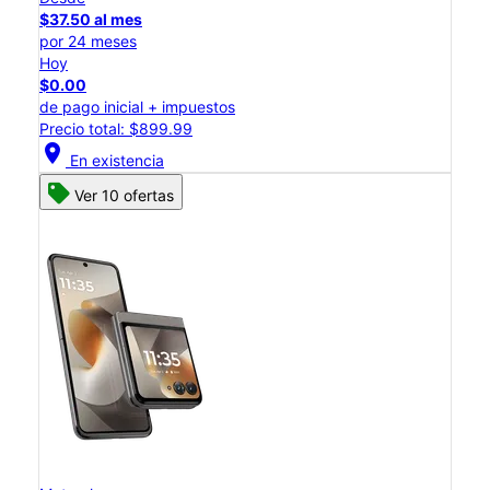
$37.50 al mes
por 24 meses
Hoy
$0.00
de pago inicial + impuestos
Precio total: $899.99
location_on
En existencia
Ver 10 ofertas