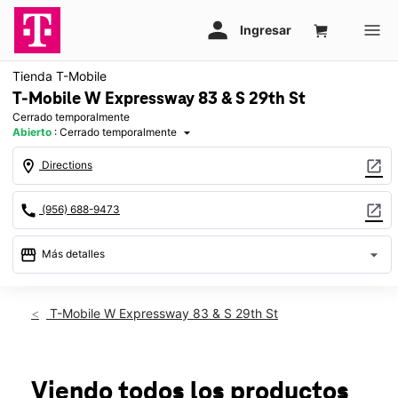
Tienda T-Mobile
T-Mobile W Expressway 83 & S 29th St
Cerrado temporalmente
Abierto
:
Cerrado temporalmente
arrow_drop_down
location_on
open_in_new
Directions
call
open_in_new
(956) 688-9473
storefront
arrow_drop_down
Más detalles
warning
Sáb.: cerrado temporalmente
access_time
T-Mobile W Expressway 83 & S 29th St
Sáb.:
Cerrado temporalmente
Dom.:
Cerrado temporalmente
Lun.:
Cerrado temporalmente
Mar.:
Cerrado temporalmente
Viendo todos los productos