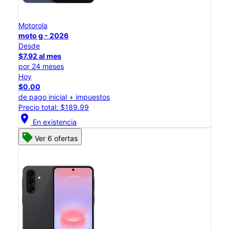
Motorola
moto g - 2026
Desde
$7.92 al mes
por 24 meses
Hoy
$0.00
de pago inicial + impuestos
Precio total: $189.99
location_on
En existencia
Ver 6 ofertas