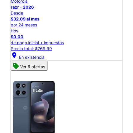
Motorola
razr - 2026
Desde
$32.09 al mes
por 24 meses
Hoy
$0.00
de pago inicial + impuestos
Precio total: $769.99
location_on
En existencia
Ver 6 ofertas