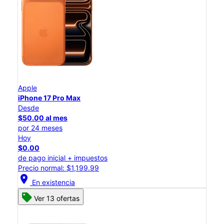
Apple
iPhone 17 Pro Max
Desde
$50.00 al mes
por 24 meses
Hoy
$0.00
de pago inicial + impuestos
Precio normal: $1,199.99
location_on
En existencia
Ver 13 ofertas