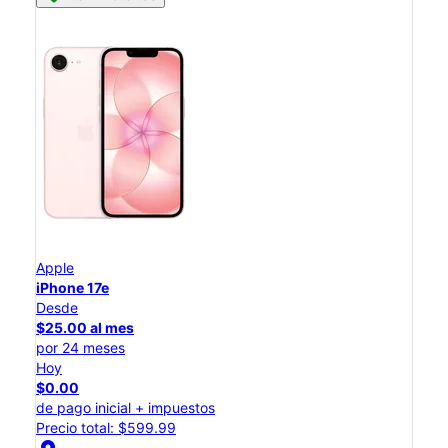
Apple
iPhone 17e
Desde
$25.00 al mes
por 24 meses
Hoy
$0.00
de pago inicial + impuestos
Precio total: $599.99