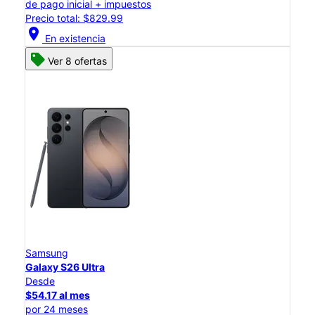
de pago inicial + impuestos
Precio total: $829.99
location_on
En existencia
Ver 8 ofertas
Samsung
Galaxy S26 Ultra
Desde
$54.17 al mes
por 24 meses