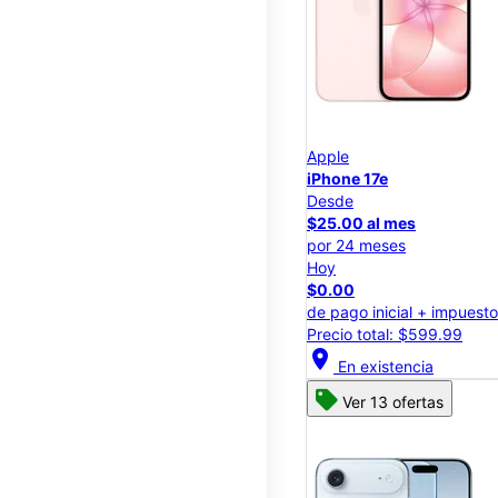
Apple
iPhone 17e
Desde
$25.00 al mes
por 24 meses
Hoy
$0.00
de pago inicial + impuest
Precio total: $599.99
location_on
En existencia
Ver 13 ofertas