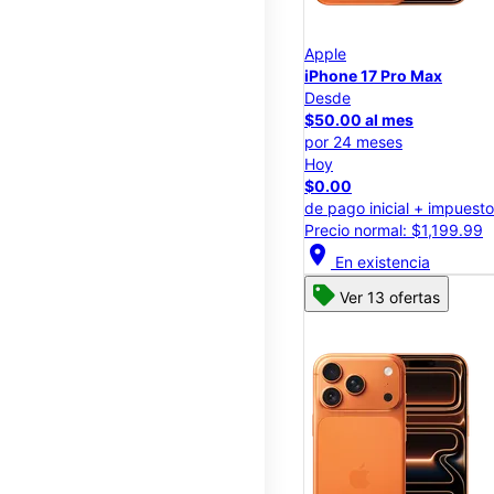
Apple
iPhone 17 Pro Max
Desde
$50.00 al mes
por 24 meses
Hoy
$0.00
de pago inicial + impuest
Precio normal: $1,199.99
location_on
En existencia
Ver 13 ofertas