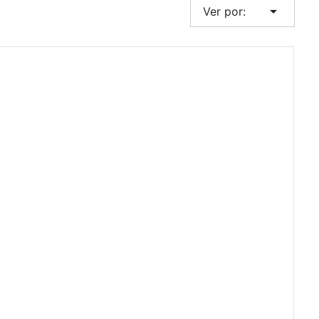
arrow_drop_down
Ver por: