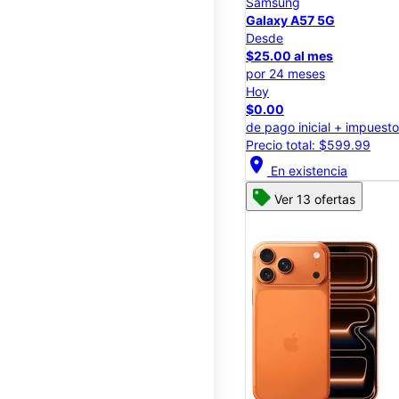
Samsung
Galaxy A57 5G
Desde
$25.00 al mes
por 24 meses
Hoy
$0.00
de pago inicial + impuest
Precio total: $599.99
location_on
En existencia
Ver 13 ofertas