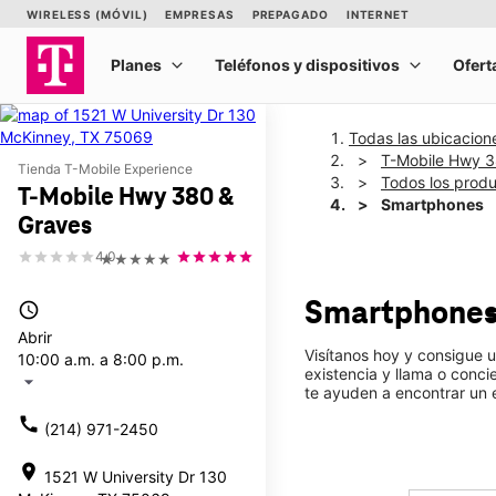
Todas las ubicacion
T-Mobile Hwy 3
Tienda T-Mobile Experience
Todos los prod
T-Mobile Hwy 380 &
Smartphones
Graves
4.0
★★★★★
Smartphone
access_time
Abrir
Visítanos hoy y consigue 
10:00 a.m. a 8:00 p.m.
existencia y llama o conc
arrow_drop_down
te ayuden a encontrar un
call
(214) 971-2450
location_on
1521 W University Dr 130