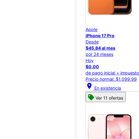
Apple
iPhone 17 Pro
Desde
$45.84 al mes
por 24 meses
Hoy
$0.00
de pago inicial + impuest
Precio normal: $1,099.99
location_on
En existencia
Ver 11 ofertas