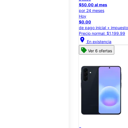
$50.00 al mes
por 24 meses
Hoy
$0.00
de pago inicial + impuest
Precio normal: $1,199.99
location_on
En existencia
Ver 6 ofertas