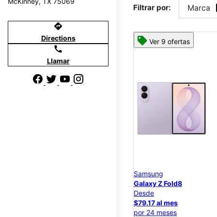
McKinney, TX 75069
Filtrar por:
Marca
directions
Directions
Ver 9 ofertas
call
Llamar
Samsung
Galaxy Z Fold8
Desde
$79.17 al mes
por 24 meses