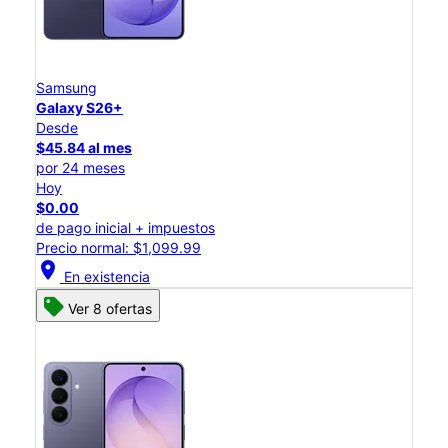
Samsung
Galaxy S26+
Desde
$45.84 al mes
por 24 meses
Hoy
$0.00
de pago inicial + impuestos
Precio normal: $1,099.99
location_on
En existencia
Ver 8 ofertas