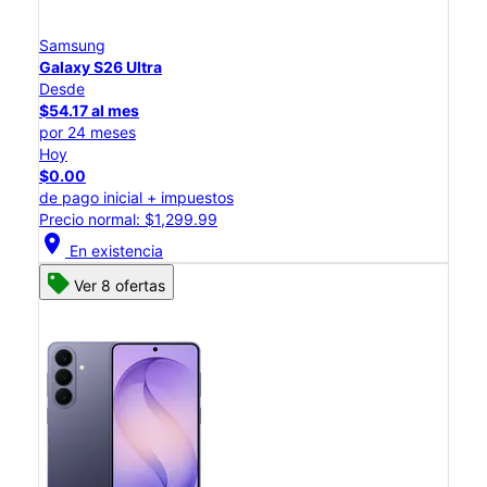
Samsung
Galaxy S26 Ultra
Desde
$54.17 al mes
por 24 meses
Hoy
$0.00
de pago inicial + impuestos
Precio normal: $1,299.99
location_on
En existencia
Ver 8 ofertas