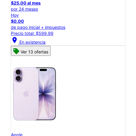
$25.00 al mes
por 24 meses
Hoy
$0.00
de pago inicial + impuestos
Precio total: $599.99
location_on
En existencia
Ver 13 ofertas
Apple