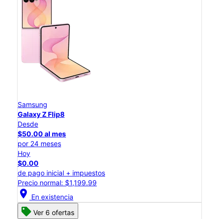
Samsung
Galaxy Z Flip8
Desde
$50.00 al mes
por 24 meses
Hoy
$0.00
de pago inicial + impuestos
Precio normal: $1,199.99
location_on
En existencia
Ver 6 ofertas