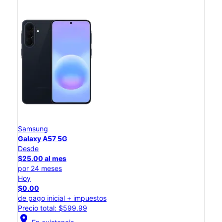
Samsung
Galaxy A57 5G
Desde
$25.00 al mes
por 24 meses
Hoy
$0.00
de pago inicial + impuestos
Precio total: $599.99
location_on