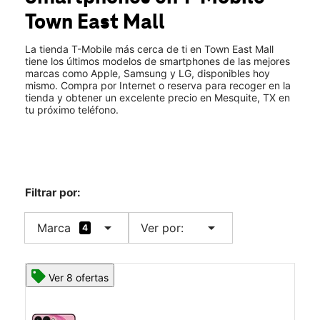
Jue.:
11:00 a.m. a 8:00 p.m.
Town East Mall
Vie.:
11:00 a.m. a 9:00 p.m.
location_on
2063 Town East Mall #2196 Mesquite, TX 75150
La tienda T-Mobile más cerca de ti en Town East Mall
tiene los últimos modelos de smartphones de las mejores
marcas como Apple, Samsung y LG, disponibles hoy
mismo. Compra por Internet o reserva para recoger en la
tienda y obtener un excelente precio en Mesquite, TX en
tu próximo teléfono.
Filtrar por:
arrow_drop_down
arrow_drop_down
Marca
Ver por:
4
Ver 8 ofertas