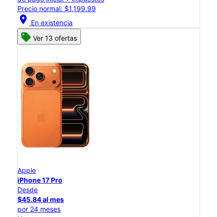
Precio normal: $1,199.99
location_on
En existencia
Ver 13 ofertas
Apple
iPhone 17 Pro
Desde
$45.84 al mes
por 24 meses