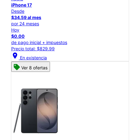
iPhone 17
Desde
$34.59 al mes
por 24 meses
Hoy
$0.00
de pago inicial + impuestos
Precio total: $829.99
location_on
En existencia
Ver 8 ofertas